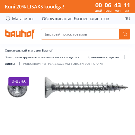
PUIDUKRUVI PEITPEA 2,5X25MM TORX ZN 500 TK.PAKK - Bau
00
06
43
11
Kuni 20% LISAKS koodiga!
ДНЕЙ
ЧАСЫ
МИН
СЕК
Магазины
Обслуживание бизнес-клиентов
RU
Строительный магазин Bauhof
Электроинструменты и металлические изделия
Крепежные средства
Винты
PUIDUKRUVI PEITPEA 2,5X25MM TORX ZN 500 TK.PAKK
Э-ЦЕНА