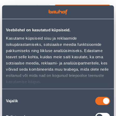
−
+
ДОБАВИТЬ В КОРЗИНУ
Veebilehel on kasutatud küpsiseid.
Kasutame küpsiseid sisu ja reklaamide
Посмотреть наличие
isikupärastamiseks, sotsiaalse meedia funktsioonide
pakkumiseks ning liikluse analüüsimiseks. Edastame
teavet selle kohta, kuidas meie saiti kasutate, ka oma
Предполагаемая доставка 3,69 € от 2-5 tööpäeva
sotsiaalse meedia, reklaami- ja analüüsipartneritele, kes
Посылочный автомат от 2,29 € с 2-5 tööpäeva
võivad seda kombineerida muu teabega, mida olete neile
esitanud või mida nad on kogunud teiepoolse teenuste
Забрать в магазине, с 06.08.2026
kasutamise käigus.
Nõusoleku
Vajalik
valik
Похожие продукты
PAPINAEL 2,5X35MM KZN
PAPINAE