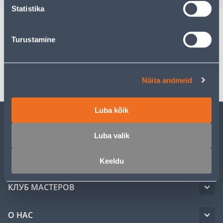
Statistika
Turustamine
Спецификация
Транспорт
Näita andmeid
Luba kõik
ОБСЛУЖИВАНИЕ ЧАСТНЫХ КЛИЕНТОВ
Luba valik
УСЛУГИ
Keeldu
КЛУБ МАСТЕРОВ
О НАС