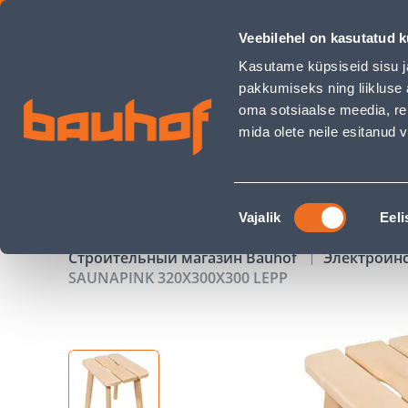
SAUNAPINK 320X300X300 LEPP - Bauhof has loaded
Veebilehel on kasutatud k
Магазины
Обслуживание бизнес-клиентов
Kasutame küpsiseid sisu j
pakkumiseks ning liikluse 
oma sotsiaalse meedia, re
mida olete neile esitanud
ТОВАРЫ
АКЦИИ
К
Nõusoleku
Vajalik
Eeli
valik
Строительный магазин Bauhof
Электроин
SAUNAPINK 320X300X300 LEPP