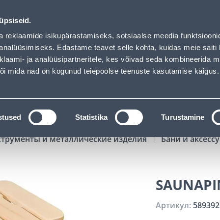
01
19
06
06
Tuhanded tooted -40% (al 10€)
ДНЕЙ
ЧАСЫ
МИН
СЕК
üpsiseid.
Обслуживание частных клиентов
Услуги
Предложения о 
a reklaamide isikupärastamiseks, sotsiaalse meedia funktsiooni
analüüsimiseks. Edastame teavet selle kohta, kuidas meie saiti 
klaami- ja analüüsipartneritele, kes võivad seda kombineerida 
ПОИСК
 või mida nad on kogunud teiepoolse teenuste kasutamise käigus.
АТАЛОГИ
АРЕНДА ИНСТРУМЕНТОВ
РАСС
stused
Statistika
Turustamine
струменты и металлические изделия
Бани и аксесс
SAUNAPI
Артикул:
589392