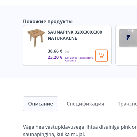
Похожие продукты
SAUNAPINK 320X300X300
NATURAALNE
38
.66 €
/tk
23
.20 €
для авторизованного
клиента
Описание
Спецификация
Трансп
Väga hea vastupidavusega lihtsa disainiga pink on
saunapingina, kui ka mujal.