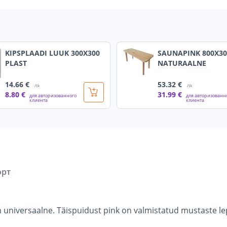
KIPSPLAADI LUUK 300X300
SAUNAPINK 800X30
PLAST
NATURAALNE
14
.66 €
53
.32 €
/tk
/tk
8
.80 €
31
.99 €
для авторизованного
для авторизованн
клиента
клиента
орт
 universaalne. Täispuidust pink on valmistatud mustaste le