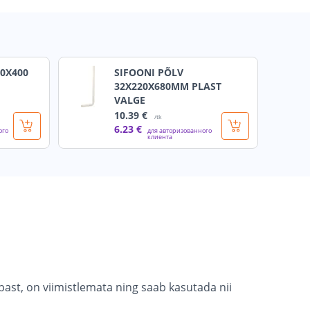
0X400
SIFOONI PÕLV
32X220X680MM PLAST
VALGE
10
.39 €
/tk
6
.23 €
ого
для авторизованного
клиента
past, on viimistlemata ning saab kasutada nii