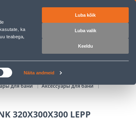
Luba kõik
работе
ET
RU
EN
de
kasutate, ka
Luba valik
muu teabega,
Войти
Избранное
Корзина
Keeldu
РОЧКА
КЛУБ МАСТЕРОВ
БЛОГИ
Näita andmeid
уары для бани
Аксессуары для бани
NK 320X300X300 LEPP