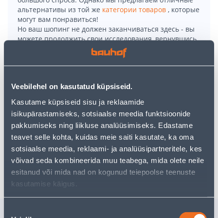
альтернативы из той же
категории товаров
, которые
могут вам понравиться!
Но ваш шопинг не должен заканчиваться здесь - вы
можете продолжить свои исследования, вернувшись
главную страницу
или используя нашу мощную
функцию поиска, чтобы найти еще более приятные
варианты. Удачных покупок!
Veebilehel on kasutatud küpsiseid.
TEGEMIST ON MÕÕTU LÕIGATAVA TOOTEGA!
Kasutame küpsiseid sisu ja reklaamide
• 14 päevane taganemisõigus ei laiene toodetele,
isikupärastamiseks, sotsiaalse meedia funktsioonide
mis on mõõtu lõigatud kliendi isiklikke vajadusi
pakkumiseks ning liikluse analüüsimiseks. Edastame
arvestades.
teavet selle kohta, kuidas meie saiti kasutate, ka oma
sotsiaalse meedia, reklaami- ja analüüsipartneritele, kes
võivad seda kombineerida muu teabega, mida olete neile
Доставка невозможна
esitanud või mida nad on kogunud teiepoolse teenuste
kasutamise käigus.
Nõusoleku
Похожие продукты