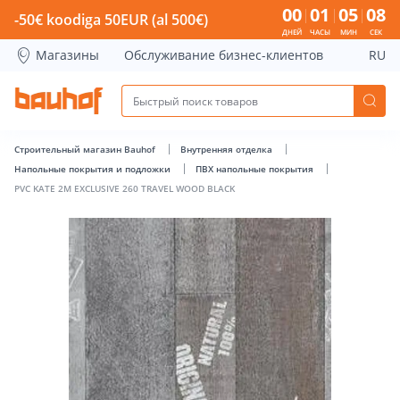
PVC KATE 2M EXCLUSIVE 260 TRAVEL WOOD BLACK - Bauhof
00
01
05
07
-50€ koodiga 50EUR (al 500€)
ДНЕЙ
ЧАСЫ
МИН
СЕК
Магазины
Обслуживание бизнес-клиентов
RU
Строительный магазин Bauhof
Внутренняя отделка
Напольные покрытия и подложки
ПВХ напольные покрытия
PVC KATE 2M EXCLUSIVE 260 TRAVEL WOOD BLACK