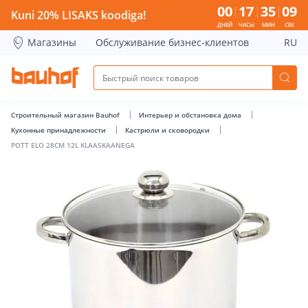
POTT ELO 28CM 12L KLAASKAANEGA - Bauhof has loaded
00
17
35
08
Kuni 20% LISAKS koodiga!
ДНЕЙ
ЧАСЫ
МИН
СЕК
Магазины
Обслуживание бизнес-клиентов
RU
Строительный магазин Bauhof
Интерьер и обстановка дома
Кухонные принадлежности
Кастрюли и сковородки
POTT ELO 28CM 12L KLAASKAANEGA