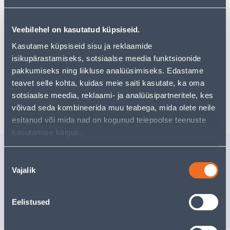
могут вам понравиться!
Но ваш шопинг не должен заканчиваться здесь - вы
можете продолжить свои исследования, вернувшись
Veebilehel on kasutatud küpsiseid.
главную страницу
или используя нашу мощную
функцию поиска, чтобы найти еще более приятные
Kasutame küpsiseid sisu ja reklaamide
варианты. Удачных покупок!
isikupärastamiseks, sotsiaalse meedia funktsioonide
pakkumiseks ning liikluse analüüsimiseks. Edastame
teavet selle kohta, kuidas meie saiti kasutate, ka oma
sotsiaalse meedia, reklaami- ja analüüsipartneritele, kes
Доставка невозможна
võivad seda kombineerida muu teabega, mida olete neile
esitanud või mida nad on kogunud teiepoolse teenuste
kasutamise käigus.
Похожие продукты
Nõusoleku
VUUGITÄIDE KIILTO 28
VUUGITÄ
Vajalik
valik
LIIVAPRUUN 1KG
S.COLOUR
Доставка невозможна
Доставка не
Eelistused
РАСПРОДАНО
РА