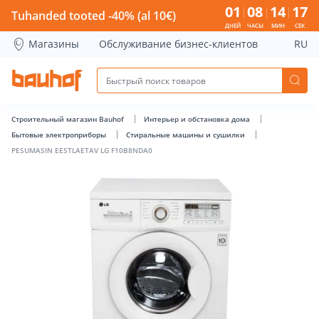
PESUMASIN EESTLAETAV LG F10B8NDA0 - Bauhof has loade
01
08
14
17
Tuhanded tooted -40% (al 10€)
ДНЕЙ
ЧАСЫ
МИН
СЕК
Магазины
Обслуживание бизнес-клиентов
RU
Строительный магазин Bauhof
Интерьер и обстановка дома
Бытовые электроприборы
Стиральные машины и сушилки
PESUMASIN EESTLAETAV LG F10B8NDA0