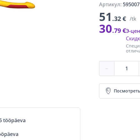
Артикул:
595007
51
.32 €
/tk
30
.79 €
Э-цен
Скид
Специ
отлич
−
Посмотреть
5 tööpäeva
ööpäeva