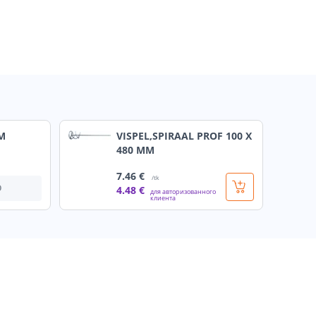
M
VISPEL,SPIRAAL PROF 100 X
480 MM
7
.46 €
/tk
О
4
.48 €
для авторизованного
клиента