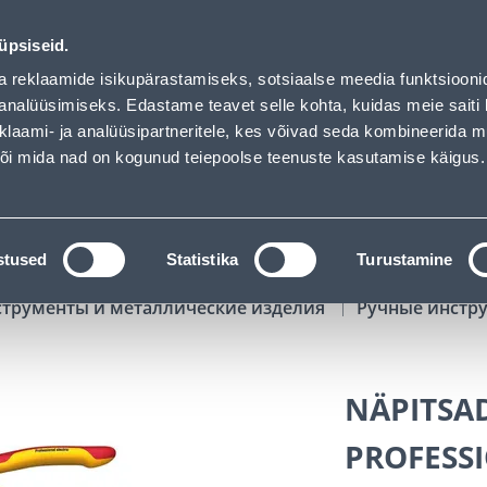
loaded
02
06
58
23
Tuhanded tooted -40% (al 10€)
ДНЕЙ
ЧАСЫ
МИН
СЕК
üpsiseid.
Обслуживание частных клиентов
Услуги
Предложения о 
a reklaamide isikupärastamiseks, sotsiaalse meedia funktsiooni
analüüsimiseks. Edastame teavet selle kohta, kuidas meie saiti 
klaami- ja analüüsipartneritele, kes võivad seda kombineerida 
ПОИСК
 või mida nad on kogunud teiepoolse teenuste kasutamise käigus.
АТАЛОГИ
АРЕНДА ИНСТРУМЕНТОВ
РАСС
stused
Statistika
Turustamine
струменты и металлические изделия
Ручные инстр
NÄPITSA
PROFESS