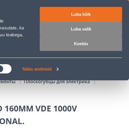
Luba kõik
работе
ET
RU
EN
de
kasutate, ka
Luba valik
muu teabega,
Войти
Избранное
Корзина
Keeldu
РОЧКА
КЛУБ МАСТЕРОВ
БЛОГИ
Näita andmeid
ументы
Плоскогубцы для электрика
D 160MM VDE 1000V
IONAL.