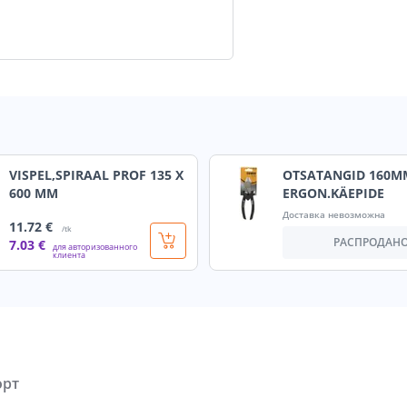
VISPEL,SPIRAAL PROF 135 X
OTSATANGID 160M
600 MM
ERGON.KÄEPIDE
Доставка невозможна
11
.72 €
/tk
РАСПРОДАН
7
.03 €
для авторизованного
клиента
орт