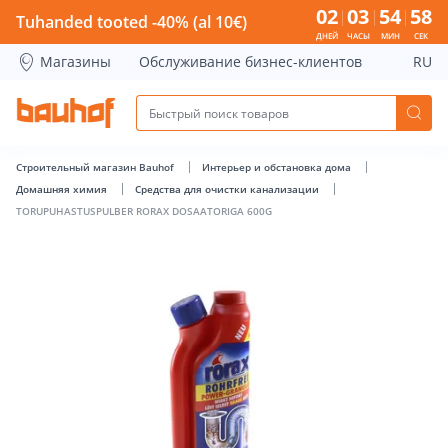
TORUPUHASTUSPULBER RORAX DOSAATORIGA 600G - Bauho
02
03
54
58
Tuhanded tooted -40% (al 10€)
ДНЕЙ
ЧАСЫ
МИН
СЕК
Магазины
Обслуживание бизнес-клиентов
RU
Строительный магазин Bauhof
Интерьер и обстановка дома
Домашняя химия
Средства для очистки канализации
TORUPUHASTUSPULBER RORAX DOSAATORIGA 600G