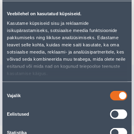
можете продолжить свои исследования, вернувшись
главную страницу
или используя нашу мощную
функцию поиска, чтобы найти еще более приятные
Veebilehel on kasutatud küpsiseid.
варианты. Удачных покупок!
Kasutame küpsiseid sisu ja reklaamide
isikupärastamiseks, sotsiaalse meedia funktsioonide
pakkumiseks ning liikluse analüüsimiseks. Edastame
Доставка невозможна
teavet selle kohta, kuidas meie saiti kasutate, ka oma
sotsiaalse meedia, reklaami- ja analüüsipartneritele, kes
võivad seda kombineerida muu teabega, mida olete neile
esitanud või mida nad on kogunud teiepoolse teenuste
Похожие продукты
kasutamise käigus.
SÄILITUSKARP 3TK PAKIS
EMAILPOT
PÕLLULI
Nõusoleku
Vajalik
valik
Доставка невозможна
Доставка не
РАСПРОДАНО
РА
Eelistused
Statistika