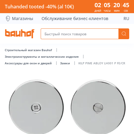
KILP PIME ABLOY LH001 P FE/CR - Bauhof has loaded
02
05
20
45
Tuhanded tooted -40% (al 10€)
ДНЕЙ
ЧАСЫ
МИН
СЕК
Магазины
Обслуживание бизнес-клиентов
RU
Строительный магазин Bauhof
Электроинструменты и металлические изделия
Аксессуары для окон и дверей
Замки
KILP PIME ABLOY LH001 P FE/CR