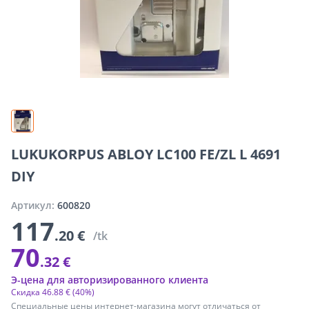
LUKUKORPUS ABLOY LC100 FE/ZL L 4691
DIY
Артикул:
600820
117
.20 €
/tk
70
.32 €
Э-цена для авторизированного клиента
Скидка
46
.
88 €
(40%)
Специальные цены интернет-магазина могут отличаться от