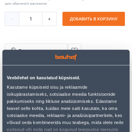
цен обычного магазина
−
+
ДОБАВИТЬ В КОРЗИНУ
Посмотреть наличие
Калькулятор рассрочки
Veebilehel on kasutatud küpsiseid.
Депозит
Платежи
Kasutame küpsiseid sisu ja reklaamide
isikupärastamiseks, sotsiaalse meedia funktsioonide
pakkumiseks ning liikluse analüüsimiseks. Edastame
19
.53 €
teavet selle kohta, kuidas meie saiti kasutate, ka oma
Ежемесячный платеж
sotsiaalse meedia, reklaami- ja analüüsipartneritele, kes
võivad seda kombineerida muu teabega, mida olete neile
esitanud või mida nad on kogunud teiepoolse teenuste
Предполагаемая доставка 3,69 € от 2-5 tööpäeva