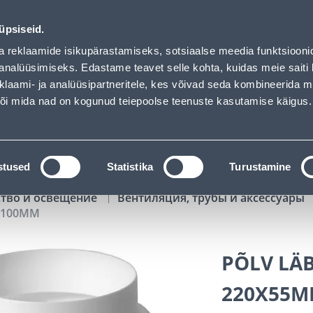
of has loaded
02
13
10
34
Tuhanded tooted -40% (al 10€)
ДНЕЙ
ЧАСЫ
МИН
СЕК
üpsiseid.
Обслуживание частных клиентов
Услуги
Предложения о 
a reklaamide isikupärastamiseks, sotsiaalse meedia funktsiooni
analüüsimiseks. Edastame teavet selle kohta, kuidas meie saiti 
klaami- ja analüüsipartneritele, kes võivad seda kombineerida 
ПОИСК
 või mida nad on kogunud teiepoolse teenuste kasutamise käigus.
АТАЛОГИ
АРЕНДА ИНСТРУМЕНТОВ
РАСС
stused
Statistika
Turustamine
ство и освещение
Вентиляция, трубы и аксессуары
Ø100MM
PÕLV LÄ
220X55M