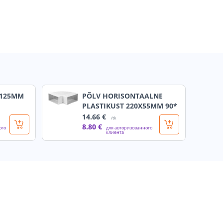
 125MM
PÕLV HORISONTAALNE
PLASTIKUST 220X55MM 90*
14
.66 €
/tk
8
.80 €
ого
для авторизованного
клиента