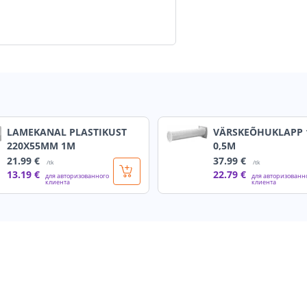
LAMEKANAL PLASTIKUST
VÄRSKEÕHUKLAPP
220X55MM 1M
0,5M
21
.99 €
37
.99 €
/tk
/tk
13
.19 €
22
.79 €
для авторизованного
для авторизованн
клиента
клиента