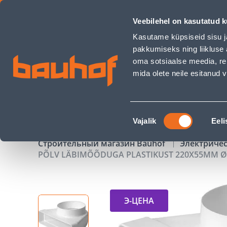
PÕLV LÄBIMÕÕDUGA PLASTIKUST 220X55MM Ø100MM - Bauh
Veebilehel on kasutatud k
Магазины
Обслуживание бизнес-клиентов
Kasutame küpsiseid sisu j
pakkumiseks ning liikluse 
oma sotsiaalse meedia, re
mida olete neile esitanud
ТОВАРЫ
АКЦИИ
К
Nõusoleku
Vajalik
Eeli
valik
Строительный магазин Bauhof
Электриче
PÕLV LÄBIMÕÕDUGA PLASTIKUST 220X55MM 
Э-ЦЕНА