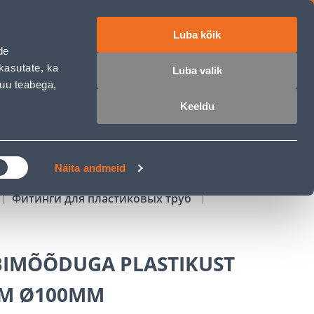
Luba kõik
работе
ET
RU
EN
de
kasutate, ka
Luba valik
muu teabega,
Войти
Избранное
Корзина
Keeldu
РОЧКА
КЛУБ МАСТЕРОВ
БЛОГИ
Näita andmeid
Фитинги для пластиковых труб
BIMÕÕDUGA PLASTIKUST
M Ø100MM