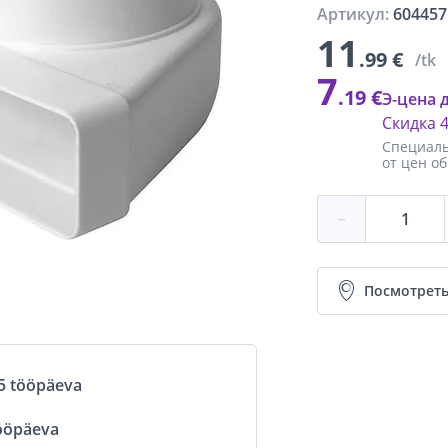
Артикул:
604457
11
.99 €
/tk
7
.19 €
Э-цена 
Скидка
Специаль
от цен о
−
Посмотреть
5 tööpäeva
ööpäeva