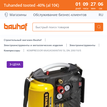
KOMPRESSOR KAASASKANTAV 5L DN 200/10/5 - Bauhof has
01
09
27
06
Tuhanded tooted -40% (al 10€)
ДНЕЙ
ЧАСЫ
МИН
СЕК
Магазины
Обслуживание бизнес-клиентов
RU
Строительный магазин Bauhof
Электроинструменты и металлические изделия
Электроинструменты
Компрессоры
KOMPRESSOR KAASASKANTAV 5L DN 200/10/5
Э-ЦЕНА