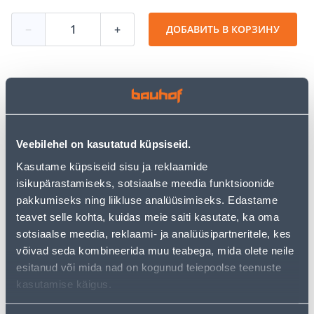
−
+
ДОБАВИТЬ В КОРЗИНУ
Посмотреть наличие
Veebilehel on kasutatud küpsiseid.
Калькулятор рассрочки
Kasutame küpsiseid sisu ja reklaamide
Депозит
Платежи
isikupärastamiseks, sotsiaalse meedia funktsioonide
pakkumiseks ning liikluse analüüsimiseks. Edastame
teavet selle kohta, kuidas meie saiti kasutate, ka oma
sotsiaalse meedia, reklaami- ja analüüsipartneritele, kes
32
.17 €
Ежемесячный платеж
võivad seda kombineerida muu teabega, mida olete neile
esitanud või mida nad on kogunud teiepoolse teenuste
kasutamise käigus.
Предполагаемая доставка 4,99 € от 2-5 tööpäeva