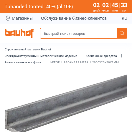
L-PROFIIL ARCANSAS METALL 2000X20X20X3MM - Bauhof ha
02
02
45
32
Tuhanded tooted -40% (al 10€)
ДНЕЙ
ЧАСЫ
МИН
СЕК
Магазины
Обслуживание бизнес-клиентов
RU
Строительный магазин Bauhof
Электроинструменты и металлические изделия
Крепежные средства
Алюминиевые профили
L-PROFIIL ARCANSAS METALL 2000X20X20X3MM