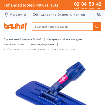
HÕÕRUKPLAADI ALUS VARRELE KINNITAMISEKS MCLEAN 23CM
02
04
53
41
Tuhanded tooted -40% (al 10€)
ДНЕЙ
ЧАСЫ
МИН
СЕК
Магазины
Обслуживание бизнес-клиентов
RU
Строительный магазин Bauhof
Интерьер и обстановка дома
Чистящая химия
Товары для уборки
HÕÕRUKPLAADI ALUS VARRELE KINNITAMISEKS MCLEAN 23CM