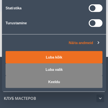
РАСПРОДАНО
РА
Statistika
Turustamine
Спецификация
Транспорт
Näita andmeid
Luba kõik
Luba valik
ОБСЛУЖИВАНИЕ ЧАСТНЫХ КЛИЕНТОВ
Keeldu
УСЛУГИ
КЛУБ МАСТЕРОВ