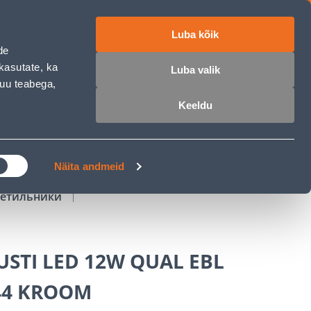
Luba kõik
работе
ET
RU
EN
de
kasutate, ka
Luba valik
muu teabega,
Войти
Избранное
Корзина
Keeldu
РОЧКА
КЛУБ МАСТЕРОВ
БЛОГИ
Näita andmeid
ветильники
STI LED 12W QUAL EBL
P44 KROOM