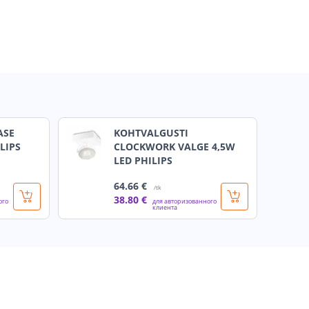
ASE
KOHTVALGUSTI
LIPS
CLOCKWORK VALGE 4,5W
LED PHILIPS
64
.66 €
/tk
38
.80 €
ого
для авторизованного
клиента