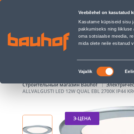
ALLVALGUSTI LED 12W QUAL EBL 2700K IP44 KROOM - Bauho
Veebilehel on kasutatud k
Магазины
Обслуживание бизнес-клиентов
Kasutame küpsiseid sisu j
pakkumiseks ning liikluse 
oma sotsiaalse meedia, re
mida olete neile esitanud
ТОВАРЫ
АКЦИИ
К
Nõusoleku
Vajalik
Eeli
valik
Строительный магазин Bauhof
Электриче
ALLVALGUSTI LED 12W QUAL EBL 2700K IP44 
Э-ЦЕНА