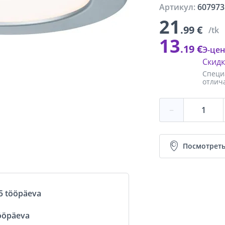
Артикул:
607973
21
.99 €
/tk
13
.19 €
Э-цен
Скид
Специ
отлич
−
Посмотреть
5 tööpäeva
ööpäeva