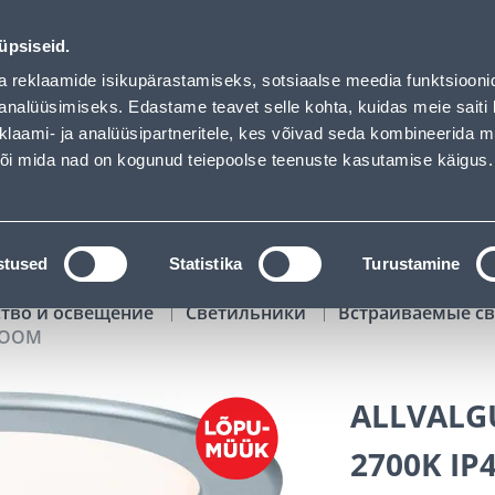
f has loaded
01
11
13
42
Tuhanded tooted -40% (al 10€)
ДНЕЙ
ЧАСЫ
МИН
СЕК
üpsiseid.
Обслуживание частных клиентов
Услуги
Предложения о 
a reklaamide isikupärastamiseks, sotsiaalse meedia funktsiooni
analüüsimiseks. Edastame teavet selle kohta, kuidas meie saiti 
klaami- ja analüüsipartneritele, kes võivad seda kombineerida 
ПОИСК
 või mida nad on kogunud teiepoolse teenuste kasutamise käigus.
АТАЛОГИ
АРЕНДА ИНСТРУМЕНТОВ
РАСС
stused
Statistika
Turustamine
ство и освещение
Светильники
Встраиваемые с
KROOM
ALLVALGU
2700K I