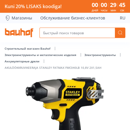
AKULÖÖKKRUVIKEERAJA STANLEY FATMAX FMC040LB 10,8V 2X
00
00
29
45
Kuni 20% LISAKS koodiga!
ДНЕЙ
ЧАСЫ
МИН
СЕК
Магазины
Обслуживание бизнес-клиентов
RU
Строительный магазин Bauhof
Электроинструменты и металлические изделия
Электроинструменты
Аккумуляторные дрели
AKULÖÖKKRUVIKEERAJA STANLEY FATMAX FMC040LB 10,8V 2X1,5AH