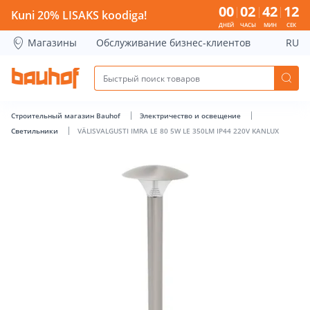
VÄLISVALGUSTI IMRA LE 80 5W LE 350LM IP44 220V KANLUX 
00
02
42
11
Kuni 20% LISAKS koodiga!
ДНЕЙ
ЧАСЫ
МИН
СЕК
Магазины
Обслуживание бизнес-клиентов
RU
Строительный магазин Bauhof
Электричество и освещение
Светильники
VÄLISVALGUSTI IMRA LE 80 5W LE 350LM IP44 220V KANLUX