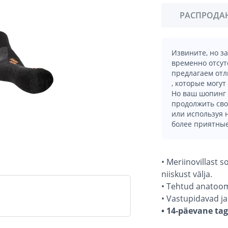
РАСПРОДА
Извините, но з
временно отсут
предлагаем отл
, которые могут
Но ваш шопинг 
продолжить сво
или используя
более приятные
• Meriinovillast s
niiskust välja.
• Tehtud anatoomil
• Vastupidavad ja
• 14-päevane ta