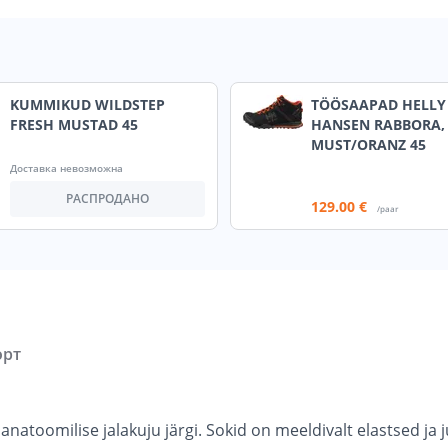
KUMMIKUD WILDSTEP
TÖÖSAAPAD HELLY
FRESH MUSTAD 45
HANSEN RABBORA,
MUST/ORANZ 45
Доставка невозможна
РАСПРОДАНО
129
.00 €
/paar
орт
toomilise jalakuju järgi. Sokid on meeldivalt elastsed ja ju