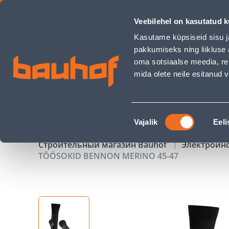
TÖÖSOKID BENNON MERINO 45-47 - Bauhof has loaded
Veebilehel on kasutatud k
Магазины
Обслуживание бизнес-клиентов
Kasutame küpsiseid sisu j
pakkumiseks ning liikluse 
oma sotsiaalse meedia, re
mida olete neile esitanud
ТОВАРЫ
АКЦИИ
К
Nõusoleku
Vajalik
Eeli
valik
Строительный магазин Bauhof
Электроин
TÖÖSOKID BENNON MERINO 45-47