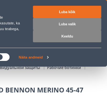
Luba kõik
работе
ET
RU
EN
de
kasutate, ka
Luba valik
muu teabega,
Войти
Избранное
Корзина
Keeldu
РОЧКА
КЛУБ МАСТЕРОВ
БЛОГИ
Näita andmeid
ивидуальной защиты
Рабочие ботинки
D BENNON MERINO 45-47