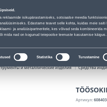
01
05
04
55
Tuhanded tooted -40% (al 10€)
ДНЕЙ
ЧАСЫ
МИН
СЕК
üpsiseid.
Обслуживание частных клиентов
Услуги
Предложения о 
a reklaamide isikupärastamiseks, sotsiaalse meedia funktsiooni
analüüsimiseks. Edastame teavet selle kohta, kuidas meie saiti 
klaami- ja analüüsipartneritele, kes võivad seda kombineerida 
ПОИСК
 või mida nad on kogunud teiepoolse teenuste kasutamise käigus.
АТАЛОГИ
АРЕНДА ИНСТРУМЕНТОВ
РАСС
stused
Statistika
Turustamine
струменты и металлические изделия
Средства инд
TÖÖSOKI
Артикул:
608403