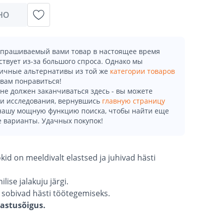
НО
апрашиваемый вами товар в настоящее время
ствует из-за большого спроса. Однако мы
ичные альтернативы из той же
категории товаров
 вам понравиться!
не должен заканчиваться здесь - вы можете
и исследования, вернувшись
главную страницу
 нашу мощную функцию поиска, чтобы найти еще
 варианты. Удачных покупок!
okid on meeldivalt elastsed ja juhivad hästi
ise jalakuju järgi.
 sobivad hästi töötegemiseks.
gastusõigus.