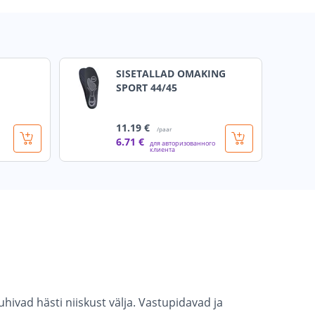
SISETALLAD OMAKING
SPORT 44/45
11
.19 €
/paar
6
.71 €
для авторизованного
клиента
hivad hästi niiskust välja. Vastupidavad ja