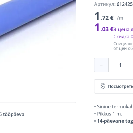
Артикул:
612425
1
.72 €
/m
1
.03 €
Э-цена 
Скидка
Специаль
от цен о
−
Посмотреть
• Sinine termoka
• Pikkus 1 m.
5 tööpäeva
• 14-päevane ta