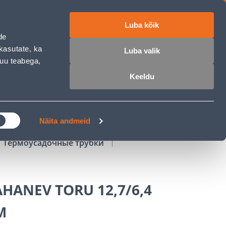
Luba kõik
работе
ET
RU
EN
de
kasutate, ka
Luba valik
muu teabega,
Войти
Избранное
Корзина
Keeldu
РОЧКА
КЛУБ МАСТЕРОВ
БЛОГИ
Näita andmeid
Термоусадочные трубки
HANEV TORU 12,7/6,4
M