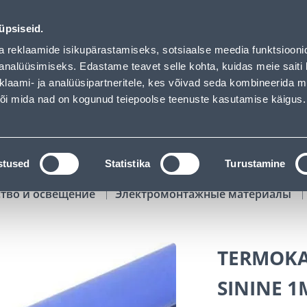
ded
01
14
49
12
Tuhanded tooted -40% (al 10€)
ДНЕЙ
ЧАСЫ
МИН
СЕК
üpsiseid.
Обслуживание частных клиентов
Услуги
Предложения о 
a reklaamide isikupärastamiseks, sotsiaalse meedia funktsiooni
analüüsimiseks. Edastame teavet selle kohta, kuidas meie saiti 
klaami- ja analüüsipartneritele, kes võivad seda kombineerida 
ПОИСК
 või mida nad on kogunud teiepoolse teenuste kasutamise käigus.
АТАЛОГИ
АРЕНДА ИНСТРУМЕНТОВ
РАСС
stused
Statistika
Turustamine
ство и освещение
Электромонтажные материалы
TERMOKA
SININE 1