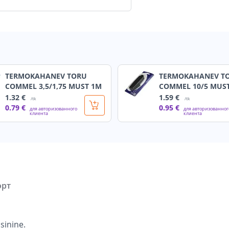
TERMOKAHANEV TORU
TERMOKAHANEV T
COMMEL 3,5/1,75 MUST 1M
COMMEL 10/5 MUS
1
.32 €
1
.59 €
/tk
/tk
0
.79 €
0
.95 €
для авторизованного
для авторизованног
клиента
клиента
орт
sinine.