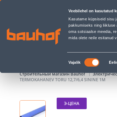
TERMOKAHANEV TORU 12,7/6,4 SININE 1M - Bauhof has loa
Veebilehel on kasutatud k
Магазины
Обслуживание бизнес-клиентов
Kasutame küpsiseid sisu j
pakkumiseks ning liikluse 
oma sotsiaalse meedia, re
mida olete neile esitanud
ТОВАРЫ
АКЦИИ
К
Nõusoleku
Vajalik
Eeli
valik
Строительный магазин Bauhof
Электриче
TERMOKAHANEV TORU 12,7/6,4 SININE 1M
Э-ЦЕНА