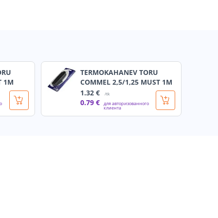
ORU
TERMOKAHANEV TORU
T 1M
COMMEL 2,5/1,25 MUST 1M
1
.32 €
/tk
0
.79 €
о
для авторизованного
клиента