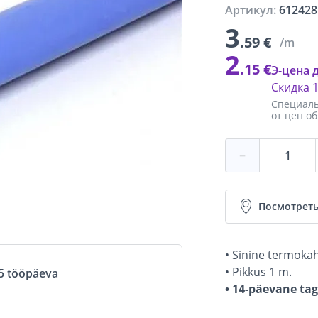
Артикул:
612428
3
.59 €
/m
2
.15 €
Э-цена 
Скидка
Специаль
от цен о
−
Посмотреть
• Sinine termoka
• Pikkus 1 m.
5 tööpäeva
• 14-päevane ta