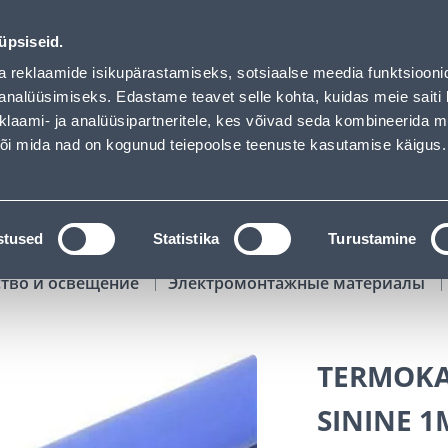
ed
01
14
52
47
Tuhanded tooted -40% (al 10€)
ДНЕЙ
ЧАСЫ
МИН
СЕК
üpsiseid.
Обслуживание частных клиентов
Услуги
Предложения о 
a reklaamide isikupärastamiseks, sotsiaalse meedia funktsiooni
analüüsimiseks. Edastame teavet selle kohta, kuidas meie saiti 
klaami- ja analüüsipartneritele, kes võivad seda kombineerida 
ПОИСК
 või mida nad on kogunud teiepoolse teenuste kasutamise käigus.
АТАЛОГИ
АРЕНДА ИНСТРУМЕНТОВ
РАСС
stused
Statistika
Turustamine
ство и освещение
Электромонтажные материалы
TERMOKA
SININE 1