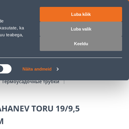
Luba kõik
работе
ET
RU
EN
de
kasutate, ka
Luba valik
muu teabega,
Войти
Избранное
Корзина
Keeldu
РОЧКА
КЛУБ МАСТЕРОВ
БЛОГИ
Näita andmeid
Термоусадочные трубки
HANEV TORU 19/9,5
M