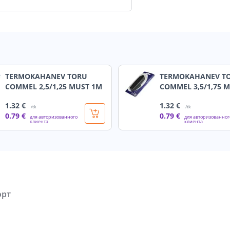
TERMOKAHANEV TORU
TERMOKAHANEV T
COMMEL 2,5/1,25 MUST 1M
COMMEL 3,5/1,75 
1
.32 €
1
.32 €
/tk
/tk
0
.79 €
0
.79 €
для авторизованного
для авторизованног
клиента
клиента
орт