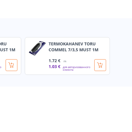
ORU
TERMOKAHANEV TORU
MUST 1M
COMMEL 7/3,5 MUST 1M
1
.72 €
/tk
1
.03 €
о
для авторизованного
клиента