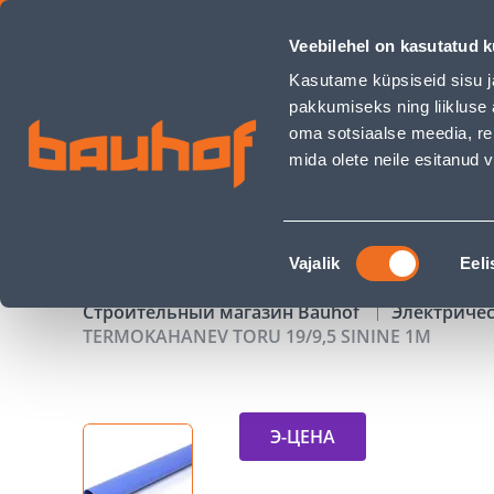
TERMOKAHANEV TORU 19/9,5 SININE 1M - Bauhof has load
Veebilehel on kasutatud k
Магазины
Обслуживание бизнес-клиентов
Kasutame küpsiseid sisu j
pakkumiseks ning liikluse 
oma sotsiaalse meedia, re
mida olete neile esitanud
ТОВАРЫ
АКЦИИ
К
Nõusoleku
Vajalik
Eeli
valik
Строительный магазин Bauhof
Электриче
TERMOKAHANEV TORU 19/9,5 SININE 1M
Э-ЦЕНА