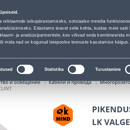
of has loaded
01
08
25
27
Tuhanded tooted -40% (al 10€)
ДНЕЙ
ЧАСЫ
МИН
СЕК
üpsiseid.
Обслуживание частных клиентов
Услуги
Предложения о 
a reklaamide isikupärastamiseks, sotsiaalse meedia funktsiooni
analüüsimiseks. Edastame teavet selle kohta, kuidas meie saiti 
klaami- ja analüüsipartneritele, kes võivad seda kombineerida 
ПОИСК
 või mida nad on kogunud teiepoolse teenuste kasutamise käigus.
АТАЛОГИ
АРЕНДА ИНСТРУМЕНТОВ
РАСС
stused
Statistika
Turustamine
ство и освещение
Кабели и провода
Многорозето
CLINT
PIKENDUS
LK VALGE