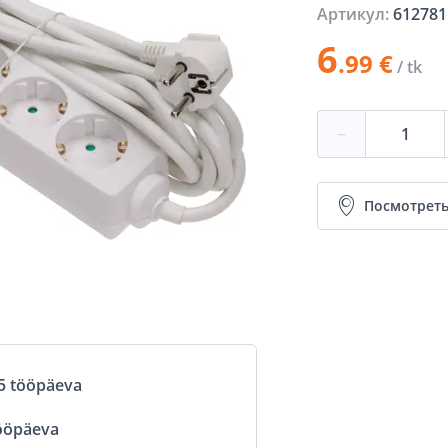
Артикул:
612781
6
.99 €
/ tk
−
Посмотреть
5 tööpäeva
ööpäeva