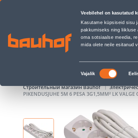
PIKENDUSJUHE 5M 6 PESA 3G1,5MM² LK VALGE CLINT - Bauh
Veebilehel on kasutatud k
Магазины
Обслуживание бизнес-клиентов
Kasutame küpsiseid sisu j
pakkumiseks ning liikluse 
oma sotsiaalse meedia, re
mida olete neile esitanud
ТОВАРЫ
АКЦИИ
К
Nõusoleku
Vajalik
Eeli
valik
Строительный магазин Bauhof
Электриче
PIKENDUSJUHE 5M 6 PESA 3G1,5MM² LK VALGE 