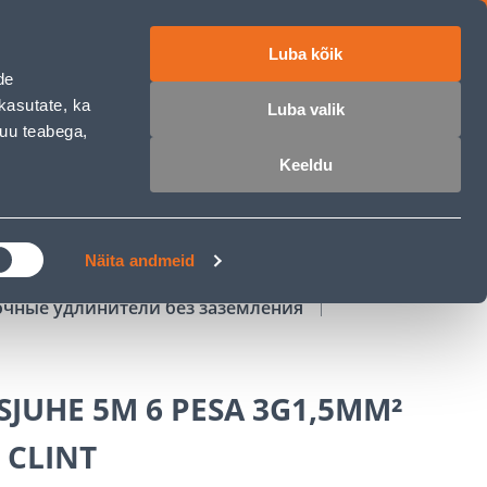
Luba kõik
работе
ET
RU
EN
de
kasutate, ka
Luba valik
muu teabega,
Войти
Избранное
Корзина
Keeldu
РОЧКА
КЛУБ МАСТЕРОВ
БЛОГИ
Näita andmeid
чные удлинители без заземления
JUHE 5M 6 PESA 3G1,5MM²
 CLINT