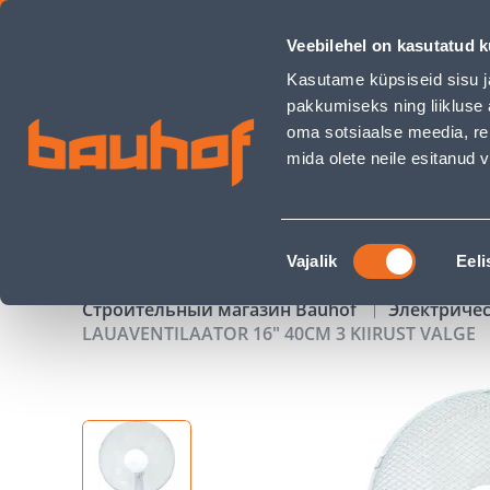
LAUAVENTILAATOR 16&quot; 40CM 3 KIIRUST VALGE - Bauho
Veebilehel on kasutatud k
Магазины
Обслуживание бизнес-клиентов
Kasutame küpsiseid sisu j
pakkumiseks ning liikluse 
oma sotsiaalse meedia, re
mida olete neile esitanud
ТОВАРЫ
АКЦИИ
К
Nõusoleku
Vajalik
Eeli
valik
Строительный магазин Bauhof
Электриче
LAUAVENTILAATOR 16" 40CM 3 KIIRUST VALGE