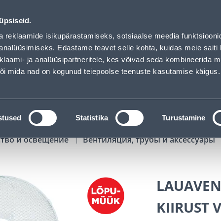
f has loaded
00
03
50
14
Kuni 20% LISAKS koodiga!
ДНЕЙ
ЧАСЫ
МИН
СЕК
üpsiseid.
Обслуживание частных клиентов
Услуги
Предложения о 
a reklaamide isikupärastamiseks, sotsiaalse meedia funktsiooni
analüüsimiseks. Edastame teavet selle kohta, kuidas meie saiti 
klaami- ja analüüsipartneritele, kes võivad seda kombineerida 
ПОИСК
 või mida nad on kogunud teiepoolse teenuste kasutamise käigus.
АТАЛОГИ
АРЕНДА ИНСТРУМЕНТОВ
РАСС
stused
Statistika
Turustamine
ство и освещение
Вентиляция, трубы и аксессуары
LAUAVENT
KIIRUST 