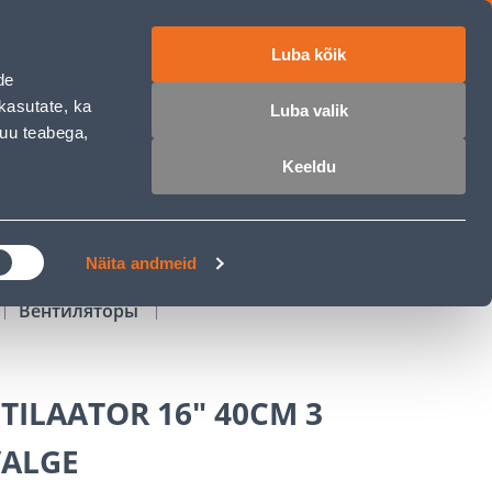
Luba kõik
работе
ET
RU
EN
de
kasutate, ka
Luba valik
muu teabega,
Войти
Избранное
Корзина
Keeldu
РОЧКА
КЛУБ МАСТЕРОВ
БЛОГИ
Näita andmeid
Вентиляторы
ILAATOR 16" 40CM 3
VALGE