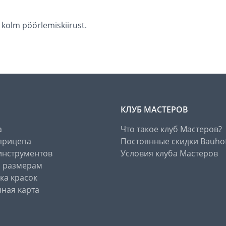
, kolm pöörlemiskiirust.
КЛУБ МАСТЕРОВ
а
Что такое клуб Мастеров?
прицепа
Постоянные скидки Bauho
инструментов
Условия клуба Мастеров
о размерам
ка красок
ная карта