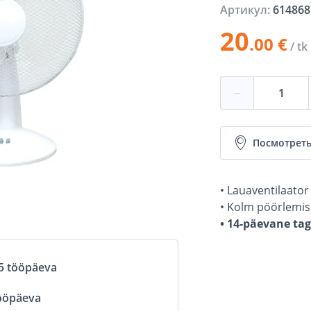
Артикул:
614868
20
.00 €
/ tk
−
Посмотреть
• Lauaventilaato
• Kolm pöörlemisk
• 14-päevane ta
5 tööpäeva
ööpäeva