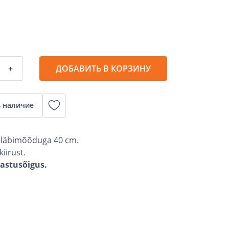
+
ДОБАВИТЬ В КОРЗИНУ
 наличие
r läbimõõduga 40 cm.
iirust.
gastusõigus.