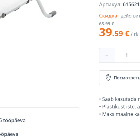
Артикул:
615621
Скидка
действи
65
.99 €
39
.59 €
/ tk
−
Посмотреть
• Saab kasutada n
• Plastikust iste
• Maksimaalne ka
5 tööpäeva
ööpäeva