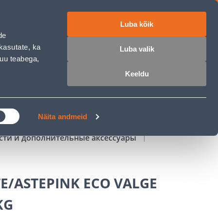
Luba kõik
работе
ET
RU
EN
de
kasutate, ka
Luba valik
muu teabega,
Войти
Избранное
Корзина
Keeldu
РОЧКА
КЛУБ МАСТЕРОВ
БЛОГИ
Näita andmeid
сти и дополнительные аксессуары
E/ASTEPINK ECO VALGE
KG