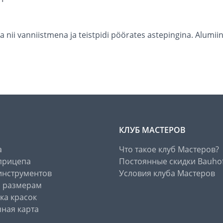
da nii vanniistmena ja teistpidi pöörates astepingina. Alu
КЛУБ МАСТЕРОВ
а
Что такое клуб Мастеров?
прицепа
Постоянные скидки Bauho
инструментов
Условия клуба Мастеров
о размерам
ка красок
ная карта