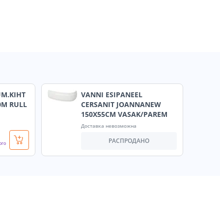
UM.KIHT
VANNI ESIPANEEL
0M RULL
CERSANIT JOANNANEW
150X55CM VASAK/PAREM
Доставка невозможна
РАСПРОДАНО
ого