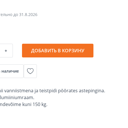
тельно до
31.8.2026
+
ДОБАВИТЬ В КОРЗИНУ
 наличие
ii vanniistmena ja teistpidi pöörates astepingina.
, alumiiniumraam.
ndevõime kuni 150 kg.