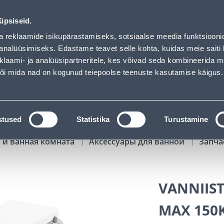
oaded
00
12
18
59
Tuhanded tooted -40% (al 10€)
ДНЕЙ
ЧАСЫ
МИН
СЕК
üpsiseid.
Обслуживание частных клиентов
Услуги
Предложения о 
a reklaamide isikupärastamiseks, sotsiaalse meedia funktsiooni
analüüsimiseks. Edastame teavet selle kohta, kuidas meie saiti 
klaami- ja analüüsipartneritele, kes võivad seda kombineerida 
ПОИСК
 või mida nad on kogunud teiepoolse teenuste kasutamise käigus.
АТАЛОГИ
АРЕНДА ИНСТРУМЕНТОВ
РАСС
stused
Statistika
Turustamine
 и ванная комната
Аксессуары для ванной
Запча
VANNIIST
MAX 150