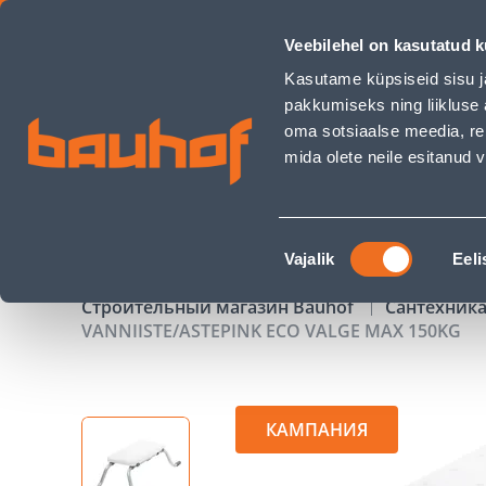
VANNIISTE/ASTEPINK ECO VALGE MAX 150KG - Bauhof has l
Veebilehel on kasutatud k
Магазины
Обслуживание бизнес-клиентов
Kasutame küpsiseid sisu j
pakkumiseks ning liikluse 
oma sotsiaalse meedia, re
mida olete neile esitanud
ТОВАРЫ
АКЦИИ
К
Nõusoleku
Vajalik
Eeli
valik
Строительный магазин Bauhof
Сантехника
VANNIISTE/ASTEPINK ECO VALGE MAX 150KG
КАМПАНИЯ