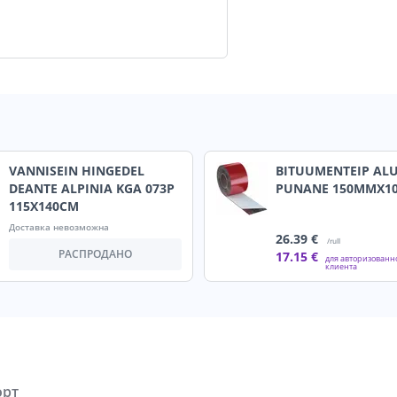
VANNISEIN HINGEDEL
BITUUMENTEIP AL
DEANTE ALPINIA KGA 073P
PUNANE 150MMX1
115X140CM
Доставка невозможна
26
.39 €
/rull
РАСПРОДАНО
17
.15 €
для авторизованн
клиента
орт