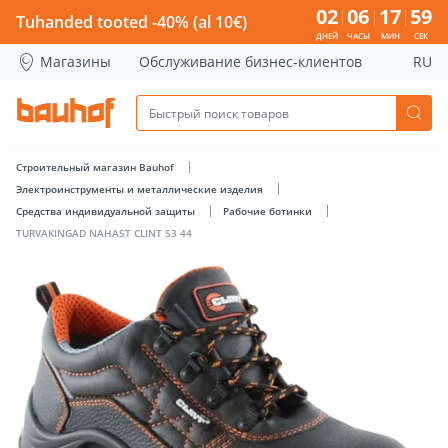
TURVAKINGAD NAHAST CLINT S3 44 - Bauhof has loaded
02
06
17
59
Tuhanded tooted -40% (al 10€)
ДНЕЙ
ЧАСЫ
МИН
СЕК
Магазины
Обслуживание бизнес-клиентов
RU
Строительный магазин Bauhof
Электроинструменты и металлические изделия
Средства индивидуальной защиты
Рабочие ботинки
TURVAKINGAD NAHAST CLINT S3 44