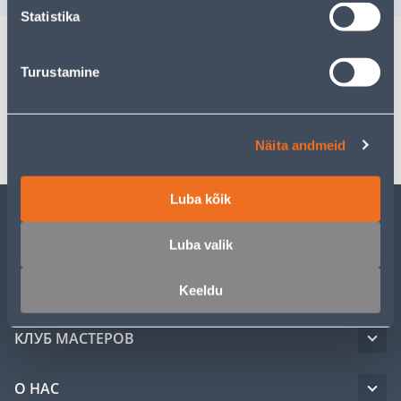
Statistika
Turustamine
Спецификация
Транспорт
Näita andmeid
Luba kõik
ОБСЛУЖИВАНИЕ ЧАСТНЫХ КЛИЕНТОВ
Luba valik
УСЛУГИ
Keeldu
КЛУБ МАСТЕРОВ
О НАС