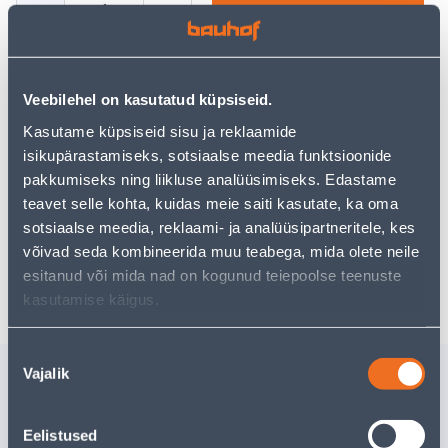
−
+
ДОБАВИТЬ В КОРЗИНУ
Veebilehel on kasutatud küpsiseid.
Посмотреть наличие
Kasutame küpsiseid sisu ja reklaamide
isikupärastamiseks, sotsiaalse meedia funktsioonide
pakkumiseks ning liikluse analüüsimiseks. Edastame
Предполагаемая доставка 3,69 € от 2-5 tööpäeva
teavet selle kohta, kuidas meie saiti kasutate, ka oma
sotsiaalse meedia, reklaami- ja analüüsipartneritele, kes
Посылочный автомат от 2,29 € с 2-5 tööpäeva
võivad seda kombineerida muu teabega, mida olete neile
Забрать в магазине, с 08.08.2026
esitanud või mida nad on kogunud teiepoolse teenuste
kasutamise käigus.
Nõusoleku
Похожие продукты
Vajalik
valik
LÕIKEKETAS METALLILE
SPELL 3
125X2,0X22MM XR3
100TK
Eelistused