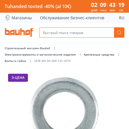
SEIB M3 ZN DIN 125 25TK - Bauhof has loaded
02
09
43
19
Tuhanded tooted -40% (al 10€)
ДНЕЙ
ЧАСЫ
МИН
СЕК
Магазины
Обслуживание бизнес-клиентов
RU
Строительный магазин Bauhof
Электроинструменты и металлические изделия
Крепежные средства
Болты и гайки
SEIB M3 ZN DIN 125 25TK
Э-ЦЕНА