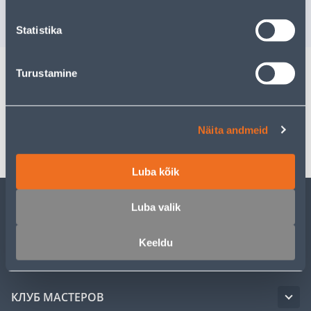
РАСПРОДАНО
2
.00 €
/pa
Statistika
Turustamine
Спецификация
Näita andmeid
Транспорт
Luba kõik
Luba valik
ОБСЛУЖИВАНИЕ ЧАСТНЫХ КЛИЕНТОВ
Keeldu
УСЛУГИ
КЛУБ МАСТЕРОВ