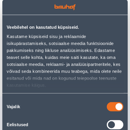
Veebilehel on kasutatud küpsiseid.
Посмотреть наличие
Kasutame küpsiseid sisu ja reklaamide
isikupärastamiseks, sotsiaalse meedia funktsioonide
pakkumiseks ning liikluse analüüsimiseks. Edastame
Предполагаемая доставка 3,69 € от 2-5 tööpäeva
teavet selle kohta, kuidas meie saiti kasutate, ka oma
Посылочный автомат от 2,29 € с 2-5 tööpäeva
sotsiaalse meedia, reklaami- ja analüüsipartneritele, kes
võivad seda kombineerida muu teabega, mida olete neile
Забрать в магазине, с 07.08.2026
esitanud või mida nad on kogunud teiepoolse teenuste
kasutamise käigus.
Nõusoleku
Похожие продукты
Vajalik
valik
KÕRGENDUSRÕNGAS
SPELL 3
DÜWI 12MM 3TK PAKIS
100TK
Eelistused
Доставка невозможна