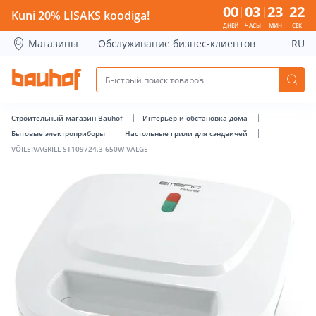
VÕILEIVAGRILL ST109724.3 650W VALGE - Bauhof has loade
00
03
23
21
Kuni 20% LISAKS koodiga!
ДНЕЙ
ЧАСЫ
МИН
СЕК
Магазины
Обслуживание бизнес-клиентов
RU
Строительный магазин Bauhof
Интерьер и обстановка дома
Бытовые электроприборы
Настольные грили для сэндвичей
VÕILEIVAGRILL ST109724.3 650W VALGE