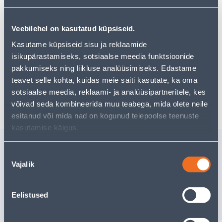
могут вам понравиться!
Но ваш шопинг не должен заканчиваться здесь - вы
можете продолжить свои исследования, вернувшись
Veebilehel on kasutatud küpsiseid.
главную страницу
или используя нашу мощную
функцию поиска, чтобы найти еще более приятные
Kasutame küpsiseid sisu ja reklaamide
варианты. Удачных покупок!
isikupärastamiseks, sotsiaalse meedia funktsioonide
pakkumiseks ning liikluse analüüsimiseks. Edastame
teavet selle kohta, kuidas meie saiti kasutate, ka oma
sotsiaalse meedia, reklaami- ja analüüsipartneritele, kes
Доставка невозможна
võivad seda kombineerida muu teabega, mida olete neile
esitanud või mida nad on kogunud teiepoolse teenuste
kasutamise käigus.
Похожие продукты
Nõusoleku
VUUGITÄIDE MIRA
VUUGITÄ
Vajalik
valik
S.COLOUR 112 5KG
S.COLOUR
Доставка невозможна
Доставка не
Eelistused
РАСПРОДАНО
РА