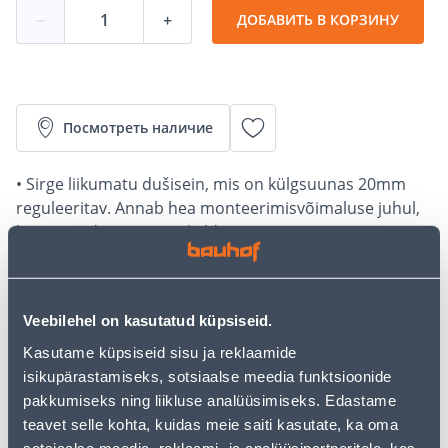
−
+
ДОБАВИТЬ В КОРЗИНУ
Посмотреть наличие
• Sirge liikumatu dušisein, mis on külgsuunas 20mm
reguleeritav. Annab hea monteerimisvõimaluse juhul,
kui põrand või sein on kaldu.
• Karastatud kirgas 6 mm turvaklaas.
• 14-päevane tagastusõigus.
• HANKIJA LAOST TELLITAV TOODE
Veebilehel on kasutatud küpsiseid.
Kasutame küpsiseid sisu ja reklaamide
Калькулятор рассрочки
isikupärastamiseks, sotsiaalse meedia funktsioonide
Депозит
Платежи
pakkumiseks ning liikluse analüüsimiseks. Edastame
teavet selle kohta, kuidas meie saiti kasutate, ka oma
sotsiaalse meedia, reklaami- ja analüüsipartneritele, kes