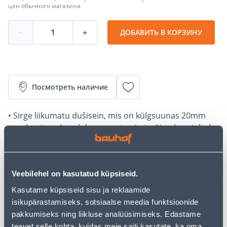
цен обычного магазина
−
+
ДОБАВИТЬ В КОРЗИНУ
Посмотреть наличие
• Sirge liikumatu dušisein, mis on külgsuunas 20mm
reguleeritav. Annab hea monteerimisvõimaluse juhul,
kui põrand või sein on kaldu.
• Karastatud osaliselt matt 6 mm turvaklaas.
• 14-päevane tagastusõigus.
Veebilehel on kasutatud küpsiseid.
• HANKIJA LAOST TELLITAV TOODE
Kasutame küpsiseid sisu ja reklaamide
isikupärastamiseks, sotsiaalse meedia funktsioonide
Калькулятор рассрочки
pakkumiseks ning liikluse analüüsimiseks. Edastame
Депозит
Платежи
teavet selle kohta, kuidas meie saiti kasutate, ka oma