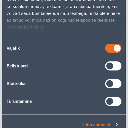
sotsiaalse meedia, reklaami- ja analüüsipartneritele, kes
võivad seda kombineerida muu teabega, mida olete neile
esitanud või mida nad on kogunud teiepoolse teenuste
79
.83 €
Ежемесячный платеж
kasutamise käigus.
Nõusoleku
Ожидаемая доставка домой от 16,90 € с 28.08.2026
Vajalik
valik
Eelistused
Похожие продукты
Statistika
DUŠINURGA SEIN
DUŠINUR
DUSCHY WALL 5223-100
DUSCHY 
100X190CM OSALISELT
80X190C
Turustamine
MATT
Доставка невозможна
Доставка не
РАСПРОДАНО
РА
Näita andmeid