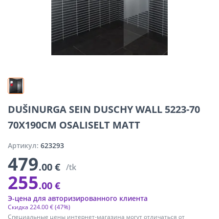
DUŠINURGA SEIN DUSCHY WALL 5223-70
70X190CM OSALISELT MATT
Артикул:
623293
479
.00 €
/tk
255
.00 €
Э-цена для авторизированного клиента
Скидка
224
.
00 €
(47%)
Специальные цены интернет-магазина могут отличаться от