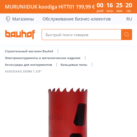
AUGUSAAG 35MM 1.3/8&quot; - Bauhof has loaded
00
16
25
20
MURUNIIDUK koodiga HITT01 199,99 €
ДНЕЙ
ЧАСЫ
МИН
СЕК
Магазины
Обслуживание бизнес-клиентов
RU
Строительный магазин Bauhof
Электроинструменты и металлические изделия
Аксессуары для инструментов
Кольцевые пилы
AUGUSAAG 35MM 1.3/8"