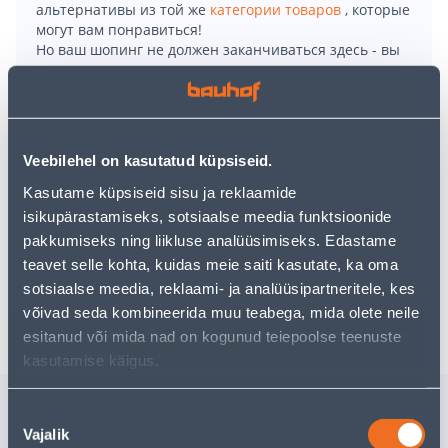
альтернативы из той же
категории товаров
, которые
могут вам понравиться!
Но ваш шопинг не должен заканчиваться здесь - вы
можете продолжить свои исследования, вернувшись
главную страницу
или используя нашу мощную
функцию поиска, чтобы найти еще более приятные
варианты. Удачных покупок!
Veebilehel on kasutatud küpsiseid.
• Augusaag, mis mõeldud puidule ja metallile
Kasutame küpsiseid sisu ja reklaamide
• Sae läbimõõt on 48 mm
isikupärastamiseks, sotsiaalse meedia funktsioonide
• 14-päevane tagastusõigus.
pakkumiseks ning liikluse analüüsimiseks. Edastame
teavet selle kohta, kuidas meie saiti kasutate, ka oma
sotsiaalse meedia, reklaami- ja analüüsipartneritele, kes
Доставка невозможна
võivad seda kombineerida muu teabega, mida olete neile
esitanud või mida nad on kogunud teiepoolse teenuste
kasutamise käigus.
Похожие продукты
Nõusoleku
Vajalik
AUGUSAAG 146MM 5.3/4"
AUGUSAA
valik