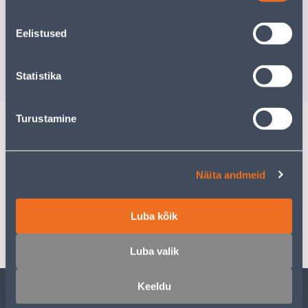
Eelistused
Доставка невозможна
Доставка не
РАСПРОДАНО
РА
Statistika
Turustamine
Описание
Näita andmeid
Спецификация
Luba kõik
Транспорт
Luba valik
Keeldu