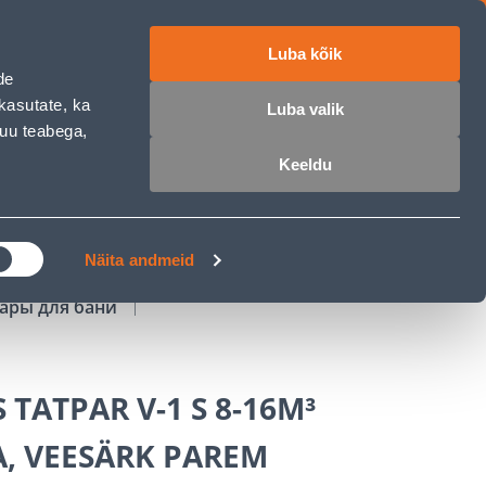
Luba kõik
работе
ET
RU
EN
de
kasutate, ka
Luba valik
muu teabega,
Войти
Избранное
Корзина
Keeldu
РОЧКА
КЛУБ МАСТЕРОВ
БЛОГИ
Näita andmeid
уары для бани
 TATPAR V-1 S 8-16M³
, VEESÄRK PAREM