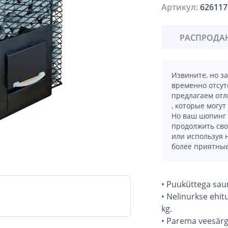
Артикул:
626117
РАСПРОДА
Извините, но з
временно отсут
предлагаем отл
, которые могут
Но ваш шопинг 
продолжить сво
или используя
более приятные
• Puuküttega saun
• Nelinurkse ehit
kg.
• Parema veesärg