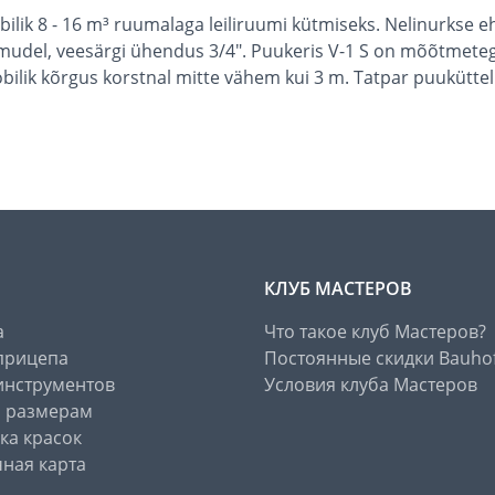
lik 8 - 16 m³ ruumalaga leiliruumi kütmiseks. Nelinurkse ehi
udel, veesärgi ühendus 3/4". Puukeris V-1 S on mõõtmetega 
Sobilik kõrgus korstnal mitte vähem kui 3 m. Tatpar puukütt
КЛУБ МАСТЕРОВ
а
Что такое клуб Мастеров?
прицепа
Постоянные скидки Bauho
инструментов
Условия клуба Мастеров
о размерам
ка красок
ная карта