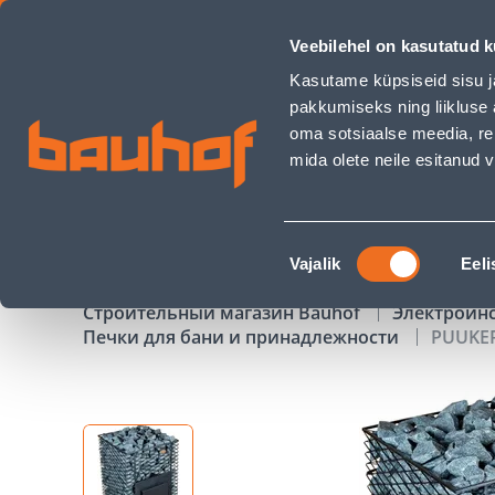
PUUKERIS TATPAR V-1 S 8-16M³ VÕRGUGA, VEESÄRK PAREM 
Veebilehel on kasutatud k
Магазины
Обслуживание бизнес-клиентов
Kasutame küpsiseid sisu j
pakkumiseks ning liikluse 
oma sotsiaalse meedia, re
mida olete neile esitanud
ТОВАРЫ
АКЦИИ
К
Nõusoleku
Vajalik
Eeli
valik
Строительный магазин Bauhof
Электроин
Печки для бани и принадлежности
PUUKER