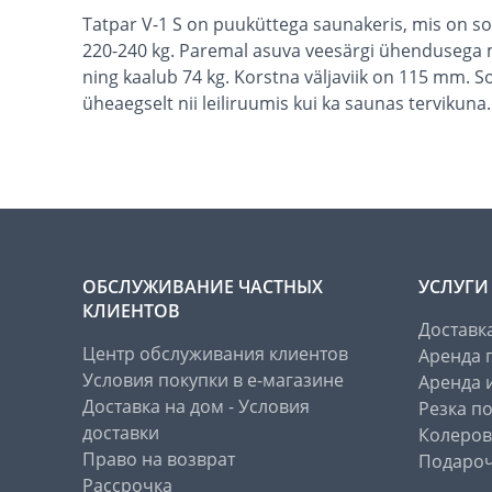
Tatpar V-1 S on puuküttega saunakeris, mis on sobi
220-240 kg. Paremal asuva veesärgi ühendusega m
ning kaalub 74 kg. Korstna väljaviik on 115 mm. 
üheaegselt nii leiliruumis kui ka saunas tervikuna.
ОБСЛУЖИВАНИЕ ЧАСТНЫХ
УСЛУГИ
КЛИЕНТОВ
Доставк
Центр обслуживания клиентов
Аренда 
Условия покупки в е-магазине
Аренда 
Доставка на дом - Условия
Резка п
доставки
Колеров
Право на возврат
Подароч
Рассрочка