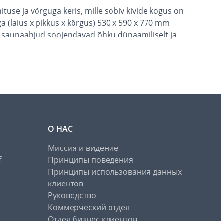
tuse ja võrguga keris, mille sobiv kivide kogus on
(laius x pikkus x kõrgus) 530 x 590 x 770 mm
el saunaahjud soojendavad õhku dünaamiliselt ja
О НАС
Миссия и видение
f
Принципы поведения
Принципы использования данных
клиентов
Руководство
Коммерческий отдел
Отдел бизнес клиентов