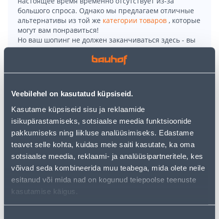
настоящее время временно отсутствует из-за
большого спроса. Однако мы предлагаем отличные
альтернативы из той же
категории товаров
, которые
могут вам понравиться!
Но ваш шопинг не должен заканчиваться здесь - вы
можете продолжить свои исследования, вернувшись
главную страницу
или используя нашу мощную
функцию поиска, чтобы найти еще более приятные
варианты. Удачных покупок!
Veebilehel on kasutatud küpsiseid.
• Puuküttega saunakeris 16 - 20 m³ ruumalaga
Kasutame küpsiseid sisu ja reklaamide
leiliruumi kütmiseks.
isikupärastamiseks, sotsiaalse meedia funktsioonide
• Nelinurkse ehituse ja kroomitud võrguga keris. Sobiv
pakkumiseks ning liikluse analüüsimiseks. Edastame
kivide kogus 220 - 240 kg.
teavet selle kohta, kuidas meie saiti kasutate, ka oma
• Tagant veesärgiga mudel, ühendus 3/4".
sotsiaalse meedia, reklaami- ja analüüsipartneritele, kes
võivad seda kombineerida muu teabega, mida olete neile
esitanud või mida nad on kogunud teiepoolse teenuste
Доставка невозможна
kasutamise käigus.
Nõusoleku