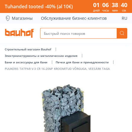
PUUKERIS TATPAR V-3 CR 16-20M³ KROOMITUD VÕRGUGA, V
01
06
38
40
Tuhanded tooted -40% (al 10€)
ДНЕЙ
ЧАСЫ
МИН
СЕК
Магазины
Обслуживание бизнес-клиентов
RU
Строительный магазин Bauhof
Электроинструменты и металлические изделия
Бани и аксессуары для бани
Печки для бани и принадлежности
PUUKERIS TATPAR V-3 CR 16-20M³ KROOMITUD VÕRGUGA, VEESÄRK TAGA