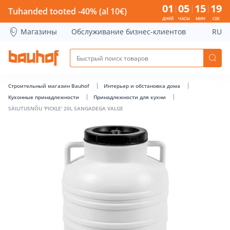
SÄILITUSNÕU 'PICKLE' 20L SANGADEGA VALGE - Bauhof has
01
05
15
18
Tuhanded tooted -40% (al 10€)
ДНЕЙ
ЧАСЫ
МИН
СЕК
Магазины
Обслуживание бизнес-клиентов
RU
Строительный магазин Bauhof
Интерьер и обстановка дома
Кухонные принадлежности
Принадлежности для кухни
SÄILITUSNÕU 'PICKLE' 20L SANGADEGA VALGE