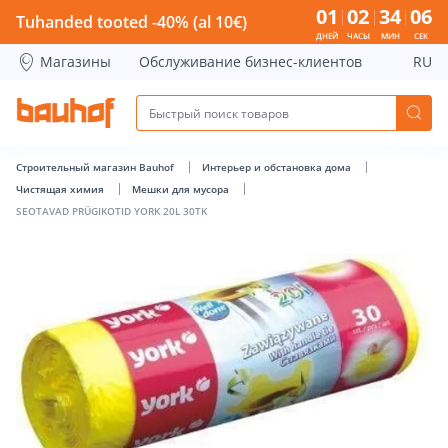
SEOTAVAD PRÜGIKOTID YORK 20L 30TK - Bauhof has loade
01
02
34
06
Tuhanded tooted -40% (al 10€)
ДНЕЙ
ЧАСЫ
МИН
СЕК
Магазины
Обслуживание бизнес-клиентов
RU
Строительный магазин Bauhof
Интерьер и обстановка дома
Чистящая химия
Мешки для мусора
SEOTAVAD PRÜGIKOTID YORK 20L 30TK