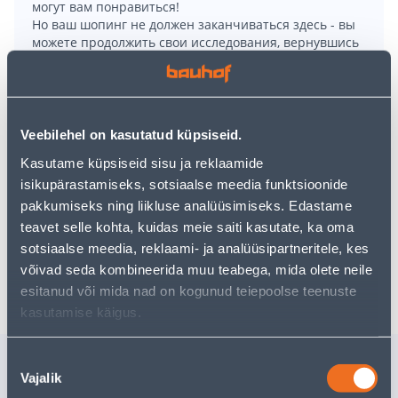
могут вам понравиться!
Но ваш шопинг не должен заканчиваться здесь - вы
можете продолжить свои исследования, вернувшись
главную страницу
или используя нашу мощную
функцию поиска, чтобы найти еще более приятные
варианты. Удачных покупок!
Veebilehel on kasutatud küpsiseid.
• Tugevad ja vastupidavad seotavad prügikotid.
Kasutame küpsiseid sisu ja reklaamide
• Mahutavus 20 L - sobilikud väiksematesse
isikupärastamiseks, sotsiaalse meedia funktsioonide
prügikastidesse, nt köögis või vannitoas.
pakkumiseks ning liikluse analüüsimiseks. Edastame
• Pakendis 30 tk.
teavet selle kohta, kuidas meie saiti kasutate, ka oma
sotsiaalse meedia, reklaami- ja analüüsipartneritele, kes
võivad seda kombineerida muu teabega, mida olete neile
Доставка невозможна
esitanud või mida nad on kogunud teiepoolse teenuste
kasutamise käigus.
Похожие продукты
Nõusoleku
Vajalik
valik
PRÜGIKOTT STRONG 30L
SÜVAKRU