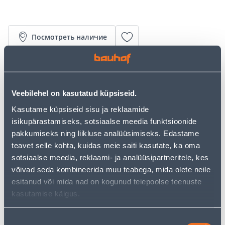
Посмотреть наличие
• Montaažiteip sisetöödeks.
• Sobib kasutamiseks püsivalt õhutihedates
liitekohtades ja läbiviikudes aurutõkkekihtides ning
Veebilehel on kasutatud küpsiseid.
puitplaatides.
Kasutame küpsiseid sisu ja reklaamide
• Teip on laiusega 60 mm ning rullis on 15 m.
isikupärastamiseks, sotsiaalse meedia funktsioonide
• 14-päevane tagastusõigus.
pakkumiseks ning liikluse analüüsimiseks. Edastame
teavet selle kohta, kuidas meie saiti kasutate, ka oma
Предполагаемая доставка 4,99 € от 2-5 tööpäeva
sotsiaalse meedia, reklaami- ja analüüsipartneritele, kes
võivad seda kombineerida muu teabega, mida olete neile
Посылочный автомат от 2,29 € с 2-5 tööpäeva
esitanud või mida nad on kogunud teiepoolse teenuste
kasutamise käigus.
Забрать в магазине, с 07.08.2026
Nõusoleku