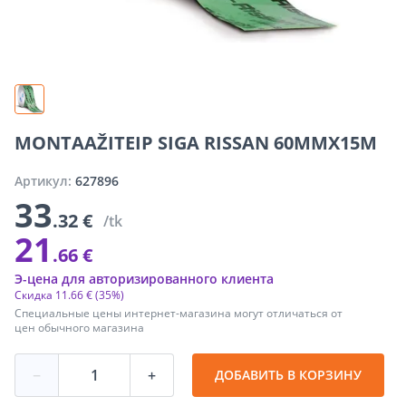
MONTAAŽITEIP SIGA RISSAN 60MMX15M
Артикул:
627896
33
.32 €
/tk
21
.66 €
Э-цена для авторизированного клиента
Скидка
11
.
66 €
(35%)
Специальные цены интернет-магазина могут отличаться от
цен обычного магазина
−
+
ДОБАВИТЬ В КОРЗИНУ