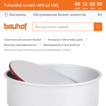
KÜPSETUSVORM PUSHPAN Ø26CM ALUMIINIUMIST KÕRGE - 
00
12
03
05
Tuhanded tooted -40% (al 10€)
ДНЕЙ
ЧАСЫ
МИН
СЕК
Магазины
Обслуживание бизнес-клиентов
RU
Строительный магазин Bauhof
Интерьер и обстановка дома
Кухонные принадлежности
Принадлежности для выпечки
KÜPSETUSVORM PUSHPAN Ø26CM ALUMIINIUMIST KÕRGE