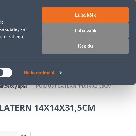
Luba kõik
работе
ET
RU
EN
de
kasutate, ka
Luba valik
muu teabega,
Войти
Избранное
Корзина
Keeldu
РОЧКА
КЛУБ МАСТЕРОВ
БЛОГИ
Näita andmeid
аксессуары
PUIDUST LATERN 14X14X31,5CM
 LATERN 14X14X31,5CM