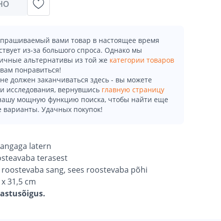
НО
апрашиваемый вами товар в настоящее время
ствует из-за большого спроса. Однако мы
ичные альтернативы из той же
категории товаров
 вам понравиться!
не должен заканчиваться здесь - вы можете
и исследования, вернувшись
главную страницу
 нашу мощную функцию поиска, чтобы найти еще
 варианты. Удачных покупок!
sangaga latern
osteavaba terasest
a roostevaba sang, sees roostevaba põhi
 x 31,5 cm
gastusõigus.