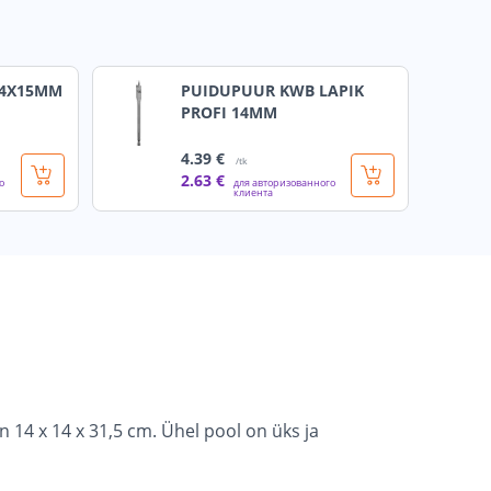
14X15MM
PUIDUPUUR KWB LAPIK
PROFI 14MM
4
.39 €
/tk
2
.63 €
о
для авторизованного
клиента
14 x 14 x 31,5 cm. Ühel pool on üks ja