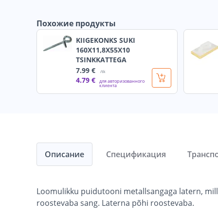
Похожие продукты
KIIGEKONKS SUKI
160X11,8X55X10
TSINKKATTEGA
7
.99 €
/tk
4
.79 €
для авторизованного
клиента
Описание
Спецификация
Трансп
Loomulikku puidutooni metallsangaga latern, mill
roostevaba sang. Laterna põhi roostevaba.