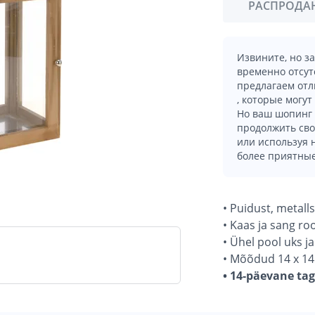
РАСПРОДА
Извините, но з
временно отсут
предлагаем отл
, которые могут
Но ваш шопинг 
продолжить сво
или используя
более приятные
• Puidust, metall
• Kaas ja sang ro
• Ühel pool uks j
• Mõõdud 14 x 14
• 14-päevane ta