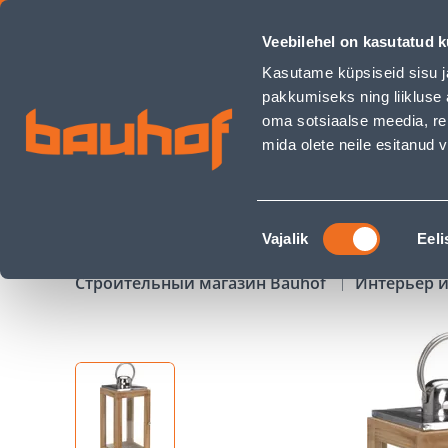
PUIDUST LATERN 14X14X31,5CM - Bauhof has loaded
Veebilehel on kasutatud k
Магазины
Обслуживание бизнес-клиентов
Kasutame küpsiseid sisu j
pakkumiseks ning liikluse 
oma sotsiaalse meedia, re
mida olete neile esitanud
ТОВАРЫ
АКЦИИ
К
Nõusoleku
Vajalik
Eeli
valik
Строительный магазин Bauhof
Интерьер и