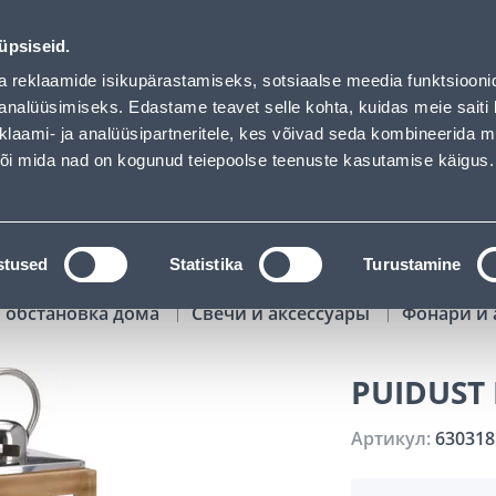
01
14
50
19
Tuhanded tooted -40% (al 10€)
ДНЕЙ
ЧАСЫ
МИН
СЕК
üpsiseid.
Обслуживание частных клиентов
Услуги
Предложения о 
a reklaamide isikupärastamiseks, sotsiaalse meedia funktsiooni
analüüsimiseks. Edastame teavet selle kohta, kuidas meie saiti 
klaami- ja analüüsipartneritele, kes võivad seda kombineerida 
ПОИСК
 või mida nad on kogunud teiepoolse teenuste kasutamise käigus.
АТАЛОГИ
АРЕНДА ИНСТРУМЕНТОВ
РАСС
stused
Statistika
Turustamine
 обстановка дома
Свечи и аксессуары
Фонари и 
PUIDUST
Артикул:
630318