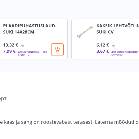
PLAADIPUHASTUSLAUD
KAKSIK-LEHTVÕTI 
SUKI 14X28CM
SUKI CV
13
.32 €
6
.12 €
/tk
/tk
7
.99 €
3
.67 €
для авторизованного
для авторизованног
клиента
клиента
орт
e kaas ja sang on roostevabast terasest. Laterna mõõdud on 