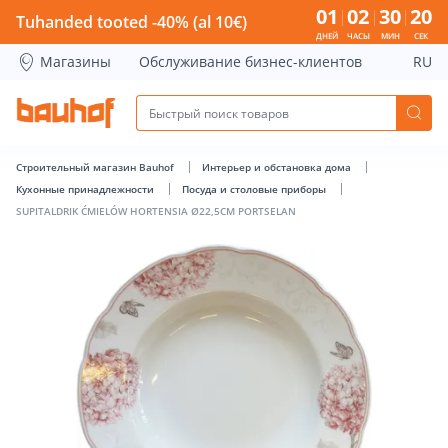
SUPITALDRIK ĆMIELÓW HORTENSIA Ø22,5CM PORTSELAN - B
01
02
30
19
Tuhanded tooted -40% (al 10€)
ДНЕЙ
ЧАСЫ
МИН
СЕК
Магазины
Обслуживание бизнес-клиентов
RU
Строительный магазин Bauhof
Интерьер и обстановка дома
Кухонные принадлежности
Посуда и столовые приборы
SUPITALDRIK ĆMIELÓW HORTENSIA Ø22,5CM PORTSELAN