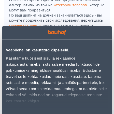
альтернативы из той же
категории товаров
, которые
могут вам понравиться!
Но ваш шопинг не должен заканчиваться здесь - вы
можете продолжить свои исследования, вернувшись
главную страницу
или используя нашу мощную
функцию поиска, чтобы найти еще более приятные
варианты. Удачных покупок!
Veebilehel on kasutatud küpsiseid.
• Ćmielów portselanist supitaldrik Hortensia.
• Võib kasutada mikrolaineahjus ja pesta
Kasutame küpsiseid sisu ja reklaamide
nõudepesumasinas.
isikupärastamiseks, sotsiaalse meedia funktsioonide
• Supitaldriku mõõdud: kõrgus 2,6 cm ja läbimõõt 22,5
pakkumiseks ning liikluse analüüsimiseks. Edastame
cm.
teavet selle kohta, kuidas meie saiti kasutate, ka oma
sotsiaalse meedia, reklaami- ja analüüsipartneritele, kes
võivad seda kombineerida muu teabega, mida olete neile
Доставка невозможна
esitanud või mida nad on kogunud teiepoolse teenuste
kasutamise käigus.