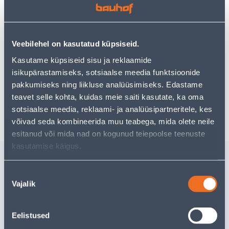
Посмотреть наличие
Veebilehel on kasutatud küpsiseid.
Kasutame küpsiseid sisu ja reklaamide
Предполагаемая доставка 3,69 € от 2-5 tööpäeva
isikupärastamiseks, sotsiaalse meedia funktsioonide
Посылочный автомат от 2,29 € с 2-5 tööpäeva
pakkumiseks ning liikluse analüüsimiseks. Edastame
teavet selle kohta, kuidas meie saiti kasutate, ka oma
Забрать в магазине, с 10.08.2026
sotsiaalse meedia, reklaami- ja analüüsipartneritele, kes
võivad seda kombineerida muu teabega, mida olete neile
esitanud või mida nad on kogunud teiepoolse teenuste
kasutamise käigus.
Похожие продукты
FASSAADIVALGUSTI
FASSAAD
Nõusoleku
PHILIPS AFTERGLOW
PHILIPS
Vajalik
valik
ANTRATSIIT 4,5W LED
ANTRATSI
200LM IP44
IP44
Eelistused
87
.87 €
Доставка невозможна
/t
52
.72 €