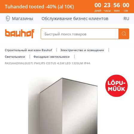
FASSAADIVALGUSTI PHILIPS CISTUS 4,5W LED 1320LM IP44 -
00
23
55
59
Tuhanded tooted -40% (al 10€)
ДНЕЙ
ЧАСЫ
МИН
СЕК
Магазины
Обслуживание бизнес-клиентов
RU
Строительный магазин Bauhof
Электричество и освещение
Светильники
Фасадные светильники
FASSAADIVALGUSTI PHILIPS CISTUS 4,5W LED 1320LM IP44