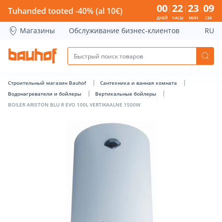
BOILER ARISTON BLU R EVO 100L VERTIKAALNE 1500W - Bau
00
22
23
08
Tuhanded tooted -40% (al 10€)
ДНЕЙ
ЧАСЫ
МИН
СЕК
Магазины
Обслуживание бизнес-клиентов
RU
Строительный магазин Bauhof
Сантехника и ванная комната
Водонагреватели и бойлеры
Вертикальные бойлеры
BOILER ARISTON BLU R EVO 100L VERTIKAALNE 1500W