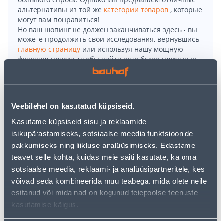
альтернативы из той же
категории товаров
, которые
могут вам понравиться!
Но ваш шопинг не должен заканчиваться здесь - вы
можете продолжить свои исследования, вернувшись
главную страницу
или используя нашу мощную
функцию поиска, чтобы найти еще более приятные
варианты. Удачных покупок!
• 100-liitrine vertikaalselt paigaldatav veeboiler.
Veebilehel on kasutatud küpsiseid.
• „Nanomix System“ lahendus võimaldab kasutada kuni
Kasutame küpsiseid sisu ja reklaamide
10% enam kuuma vett tänu erilisele vee
isikupärastamiseks, sotsiaalse meedia funktsioonide
sisselaskesüsteemile.
pakkumiseks ning liikluse analüüsimiseks. Edastame
• Emaileeritud terasest sisepaak, tõhus
teavet selle kohta, kuidas meie saiti kasutate, ka oma
vahtpolüuretaanist isolatsioon.
sotsiaalse meedia, reklaami- ja analüüsipartneritele, kes
• Energiaklass: C.
võivad seda kombineerida muu teabega, mida olete neile
esitanud või mida nad on kogunud teiepoolse teenuste
Доставка невозможна
kasutamise käigus.