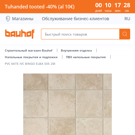
PVC KATE IVC BINGO ELBA 505 2M - Bauhof has loaded
00
10
17
28
Tuhanded tooted -40% (al 10€)
ДНЕЙ
ЧАСЫ
МИН
СЕК
Магазины
Обслуживание бизнес-клиентов
RU
Строительный магазин Bauhof
Внутренняя отделка
Напольные покрытия и подложки
ПВХ напольные покрытия
PVC KATE IVC BINGO ELBA 505 2M