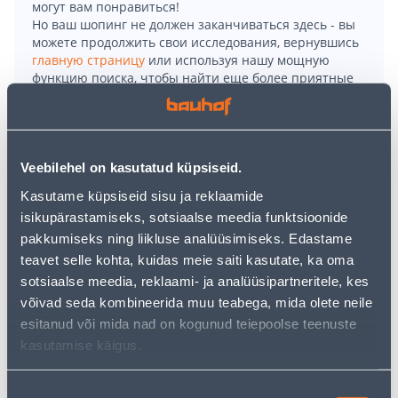
могут вам понравиться!
Но ваш шопинг не должен заканчиваться здесь - вы
можете продолжить свои исследования, вернувшись
главную страницу
или используя нашу мощную
функцию поиска, чтобы найти еще более приятные
варианты. Удачных покупок!
• Suurepärane valik eluruumide põrandakatteks.
Veebilehel on kasutatud küpsiseid.
• Paksus 2,8 mm, pealiskatte läbimõõt 0,2 mm.
• Laius 2 meetrit.
Kasutame küpsiseid sisu ja reklaamide
TEGEMIST ON MÕÕTU LÕIGATAVA TOOTEGA!
isikupärastamiseks, sotsiaalse meedia funktsioonide
• 14 päevane taganemisõigus ei laiene toodetele,
pakkumiseks ning liikluse analüüsimiseks. Edastame
mis on mõõtu lõigatud kliendi isiklikke vajadusi
teavet selle kohta, kuidas meie saiti kasutate, ka oma
arvestades.
sotsiaalse meedia, reklaami- ja analüüsipartneritele, kes
võivad seda kombineerida muu teabega, mida olete neile
esitanud või mida nad on kogunud teiepoolse teenuste
Доставка невозможна
kasutamise käigus.
Nõusoleku