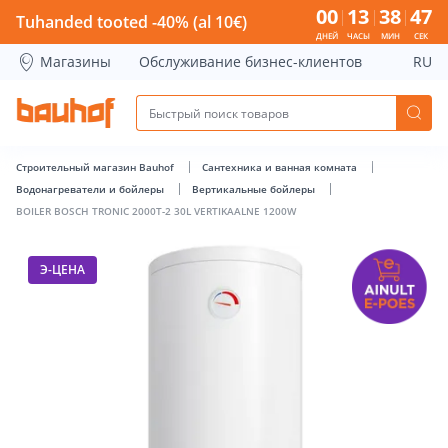
BOILER BOSCH TRONIC 2000T-2 30L VERTIKAALNE 1200W - B
00
13
38
46
Tuhanded tooted -40% (al 10€)
ДНЕЙ
ЧАСЫ
МИН
СЕК
Магазины
Обслуживание бизнес-клиентов
RU
Строительный магазин Bauhof
Сантехника и ванная комната
Водонагреватели и бойлеры
Вертикальные бойлеры
BOILER BOSCH TRONIC 2000T-2 30L VERTIKAALNE 1200W
Э-ЦЕНА