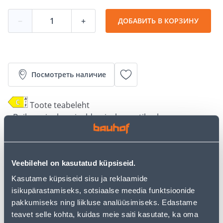
−
+
ДОБАВИТЬ В КОРЗИНУ
Посмотреть наличие
Toote teabeleht
• Boiler seinale paigaldamiseks, vertikaalne.
• Maht 30 l, võimsus 1200 W.
• Paagil on 5-aastane garantii. Elektroonika ja boileri
teiste komponentide garantiiaeg on 2 aastat.
Veebilehel on kasutatud küpsiseid.
• HANKIJA LAOST TELLITAV TOODE
Kasutame küpsiseid sisu ja reklaamide
isikupärastamiseks, sotsiaalse meedia funktsioonide
Калькулятор рассрочки
pakkumiseks ning liikluse analüüsimiseks. Edastame
Депозит
Платежи
teavet selle kohta, kuidas meie saiti kasutate, ka oma