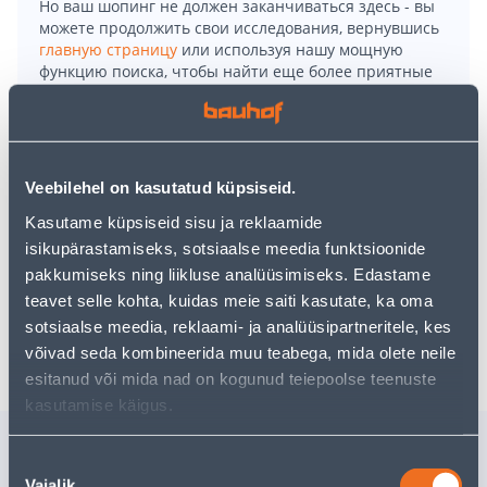
Но ваш шопинг не должен заканчиваться здесь - вы
можете продолжить свои исследования, вернувшись
главную страницу
или используя нашу мощную
функцию поиска, чтобы найти еще более приятные
варианты. Удачных покупок!
• Õhukeste vahvlite küpsetaja võimsusega 1500 W.
• Suured plaadid on läbimõõduga 18 cm.
Veebilehel on kasutatud küpsiseid.
• Küpsetamise temperatuuri sujuv reguleerimine,
Kasutame küpsiseid sisu ja reklaamide
märgutuled ja mittekuumenev käepide.
isikupärastamiseks, sotsiaalse meedia funktsioonide
• 14-päevane tagastusõigus.
pakkumiseks ning liikluse analüüsimiseks. Edastame
teavet selle kohta, kuidas meie saiti kasutate, ka oma
sotsiaalse meedia, reklaami- ja analüüsipartneritele, kes
Доставка невозможна
võivad seda kombineerida muu teabega, mida olete neile
esitanud või mida nad on kogunud teiepoolse teenuste
kasutamise käigus.
Похожие продукты
Nõusoleku
KUUMAÕHUFRITÜÜR
FRITÜÜR
Vajalik