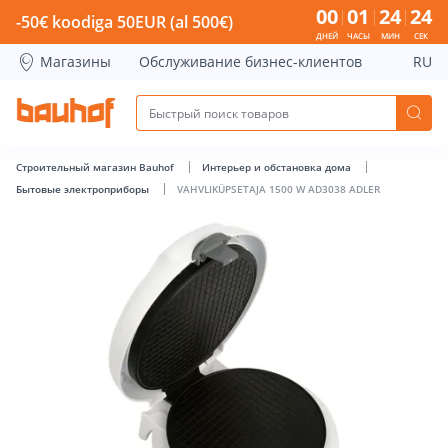
VAHVLIKÜPSETAJA 1500 W AD3038 ADLER - Bauhof has load
00
01
24
23
-50€ koodiga 50EUR (al 500€)
ДНЕЙ
ЧАСЫ
МИН
СЕК
Магазины
Обслуживание бизнес-клиентов
RU
Строительный магазин Bauhof
Интерьер и обстановка дома
Бытовые электроприборы
VAHVLIKÜPSETAJA 1500 W AD3038 ADLER