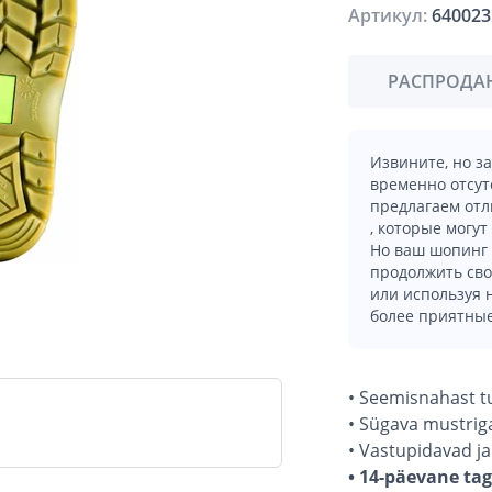
Артикул:
640023
РАСПРОДА
Извините, но з
временно отсут
предлагаем отл
, которые могут
Но ваш шопинг 
продолжить сво
или используя
более приятные
• Seemisnahast t
• Sügava mustriga
• Vastupidavad ja
• 14-päevane ta