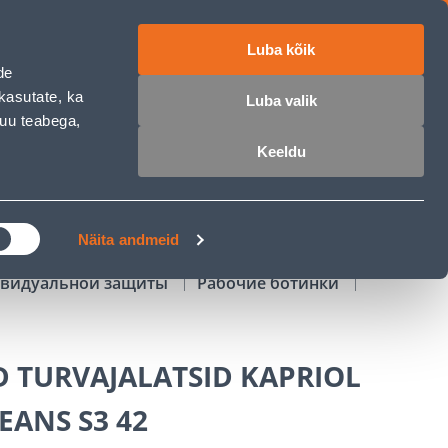
Luba kõik
работе
ET
RU
EN
de
kasutate, ka
Luba valik
muu teabega,
Войти
Избранное
Корзина
Keeldu
РОЧКА
КЛУБ МАСТЕРОВ
БЛОГИ
Näita andmeid
ивидуальной защиты
Рабочие ботинки
 TURVAJALATSID KAPRIOL
EANS S3 42