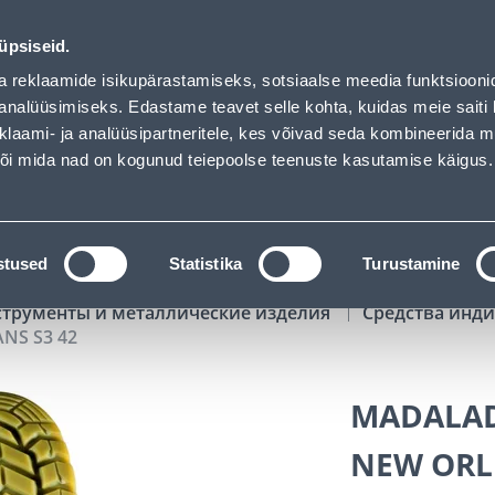
uhof has loaded
00
13
20
19
Tuhanded tooted -40% (al 10€)
ДНЕЙ
ЧАСЫ
МИН
СЕК
üpsiseid.
Обслуживание частных клиентов
Услуги
Предложения о 
a reklaamide isikupärastamiseks, sotsiaalse meedia funktsiooni
analüüsimiseks. Edastame teavet selle kohta, kuidas meie saiti 
klaami- ja analüüsipartneritele, kes võivad seda kombineerida 
ПОИСК
 või mida nad on kogunud teiepoolse teenuste kasutamise käigus.
АТАЛОГИ
АРЕНДА ИНСТРУМЕНТОВ
РАСС
stused
Statistika
Turustamine
струменты и металлические изделия
Средства инд
NS S3 42
MADALAD
NEW ORL