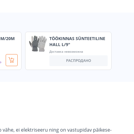
MM/20M
TÖÖKINNAS SÜNTEETILINE
HALL L/9"
Доставка невозможна
РАСПРОДАНО
о
 vähe, ei elektriseeru ning on vastupidav päikese-