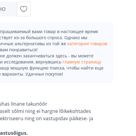
НО
апрашиваемый вами товар в настоящее время
ствует из-за большого спроса. Однако мы
ичные альтернативы из той же
категории товаров
 вам понравиться!
не должен заканчиваться здесь - вы можете
и исследования, вернувшись
главную страницу
 нашу мощную функцию поиска, чтобы найти еще
 варианты. Удачных покупок!
puhas linane takunöör
selt sõlmi ning ei hargne lõikekohtades
elektriseeru ning on vastupidav päikese- ja
gastusõigus.