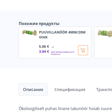
Похожие продукты
PUUVILLANÖÖR 4MM/20M
VIHK
5
.06 €
/tk
3
.04 €
для авторизованного
клиента
Описание
Спецификация
Трансп
Ökoloogiliselt puhas linane takunöör hoiab suurep