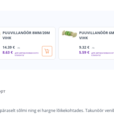
PUUVILLANÖÖR 8MM/20M
PUUVILLANÖÖR 6
VIHK
VIHK
14
.39 €
9
.32 €
/tk
/tk
8
.63 €
5
.59 €
для авторизованного
для авторизованног
клиента
клиента
орт
äraselt sõlmi ning ei hargne lõikekohtades. Takunöör venib