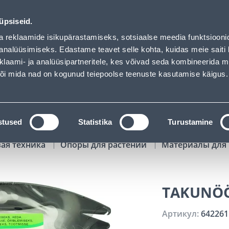
01
07
14
52
Tuhanded tooted -40% (al 10€)
ДНЕЙ
ЧАСЫ
МИН
СЕК
üpsiseid.
Обслуживание частных клиентов
Услуги
Предложения о 
a reklaamide isikupärastamiseks, sotsiaalse meedia funktsiooni
analüüsimiseks. Edastame teavet selle kohta, kuidas meie saiti 
klaami- ja analüüsipartneritele, kes võivad seda kombineerida 
ПОИСК
 või mida nad on kogunud teiepoolse teenuste kasutamise käigus.
АТАЛОГИ
АРЕНДА ИНСТРУМЕНТОВ
РАСС
stused
Statistika
Turustamine
вая техника
Опоры для растений
Материалы для 
TAKUNÖ
Артикул:
642261