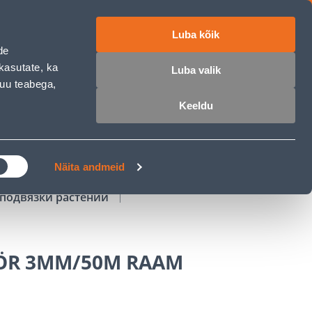
Luba kõik
работе
ET
RU
EN
de
kasutate, ka
Luba valik
muu teabega,
Войти
Избранное
Корзина
Keeldu
РОЧКА
КЛУБ МАСТЕРОВ
БЛОГИ
Näita andmeid
подвязки растений
ÖR 3MM/50M RAAM