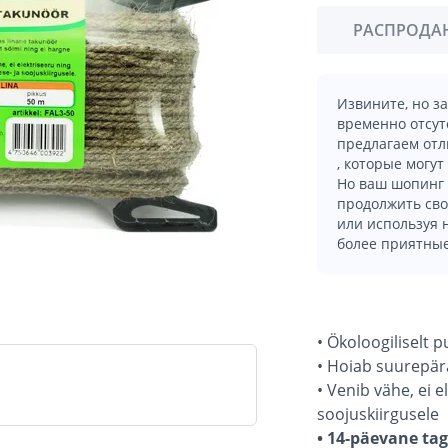
РАСПРОДА
Извините, но з
временно отсут
предлагаем отл
, которые могут
Но ваш шопинг 
продолжить сво
или используя
более приятные
• Ökoloogiliselt 
• Hoiab suurepära
• Venib vähe, ei 
soojuskiirgusele
• 14-päevane ta