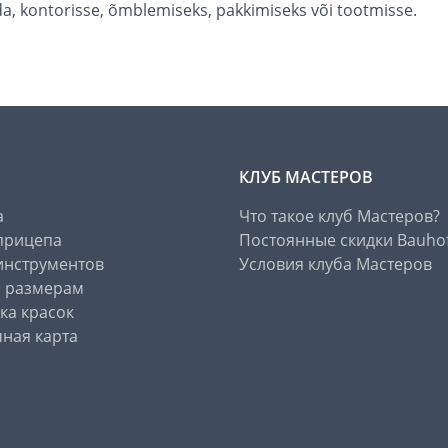
eda, kontorisse, õmblemiseks, pakkimiseks või tootmisse.
КЛУБ МАСТЕРОВ
а
Что такое клуб Мастеров?
прицепа
Постоянные скидки Bauho
инструментов
Условия клуба Мастеров
о размерам
ка красок
ная карта