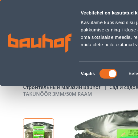
TAKUNÖÖR 3MM/50M RAAM - Bauhof has loaded
Veebilehel on kasutatud k
Магазины
Обслуживание бизнес-клиентов
Kasutame küpsiseid sisu j
pakkumiseks ning liikluse 
oma sotsiaalse meedia, re
mida olete neile esitanud
ТОВАРЫ
АКЦИИ
К
Nõusoleku
Vajalik
Eeli
valik
Строительный магазин Bauhof
Сад и садо
TAKUNÖÖR 3MM/50M RAAM