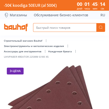
LIHVPABER KREATOR 225MM G180 X5 - Bauhof has loaded
00
01
45
14
-50€ koodiga 50EUR (al 500€)
ДНЕЙ
ЧАСЫ
МИН
СЕК
Магазины
Обслуживание бизнес-клиентов
RU
Строительный магазин Bauhof
Электроинструменты и металлические изделия
Аксессуары для инструментов
Наждачная бумага
LIHVPABER KREATOR 225MM G180 X5
Э-ЦЕНА