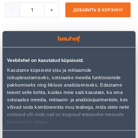
−
+
ДОБАВИТЬ В КОРЗИНУ
Посмотреть наличие
• Takjakinnitusega lihvpaber
Veebilehel on kasutatud küpsiseid.
• Sobib seina ja lae lihvija 225 mm lihvtallale
Kasutame küpsiseid sisu ja reklaamide
• Universaalne
isikupärastamiseks, sotsiaalse meedia funktsioonide
• 14-päevane tagastusõigus.
pakkumiseks ning liikluse analüüsimiseks. Edastame
teavet selle kohta, kuidas meie saiti kasutate, ka oma
sotsiaalse meedia, reklaami- ja analüüsipartneritele, kes
Предполагаемая доставка 3,69 € от 2-5 tööpäeva
võivad seda kombineerida muu teabega, mida olete neile
Посылочный автомат от 2,29 € с 2-5 tööpäeva
esitanud või mida nad on kogunud teiepoolse teenuste
kasutamise käigus.
Забрать в магазине, с 11.08.2026