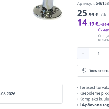
Артикул:
646153
25
.99 €
/tk
14
.19 €
Э-цен
Скид
Специ
отлич
−
Посмотреть
• Terasest turvak
• Käepideme pikk
.08.2026
• Komplekti kuulu
• 14-päevane ta