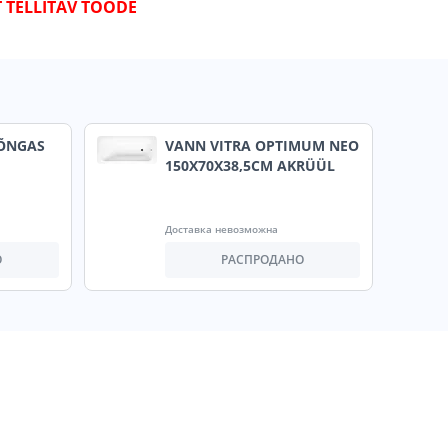
T TELLITAV TOODE
RÕNGAS
VANN VITRA OPTIMUM NEO
150X70X38,5CM AKRÜÜL
Доставка невозможна
О
РАСПРОДАНО