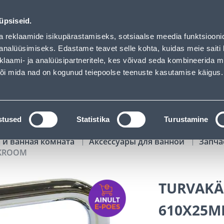
hof has loaded
01
05
12
38
Tuhanded tooted -40% (al 10€)
ДНЕЙ
ЧАСЫ
МИН
СЕК
üpsiseid.
Обслуживание частных клиентов
Услуги
Предложения о 
a reklaamide isikupärastamiseks, sotsiaalse meedia funktsiooni
analüüsimiseks. Edastame teavet selle kohta, kuidas meie saiti 
klaami- ja analüüsipartneritele, kes võivad seda kombineerida 
ПОИСК
 või mida nad on kogunud teiepoolse teenuste kasutamise käigus.
АТАЛОГИ
АРЕНДА ИНСТРУМЕНТОВ
РАСС
stused
Statistika
Turustamine
 и ванная комната
Аксессуары для ванной
Запча
 KROOM
TURVAKÄ
610X25M