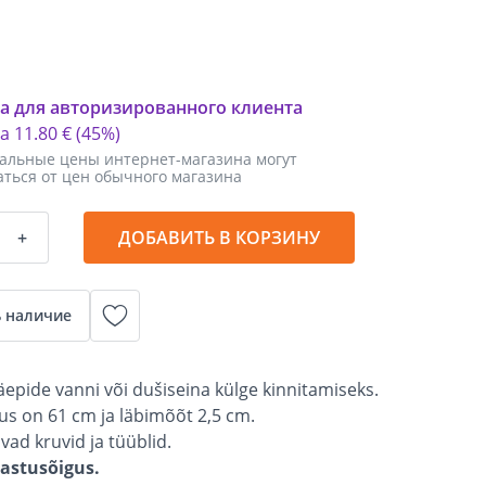
а для авторизированного клиента
ка
11
.
80 €
(45%)
альные цены интернет-магазина могут
аться от цен обычного магазина
+
ДОБАВИТЬ В КОРЗИНУ
 наличие
äepide vanni või dušiseina külge kinnitamiseks.
us on 61 cm ja läbimõõt 2,5 cm.
vad kruvid ja tüüblid.
gastusõigus.