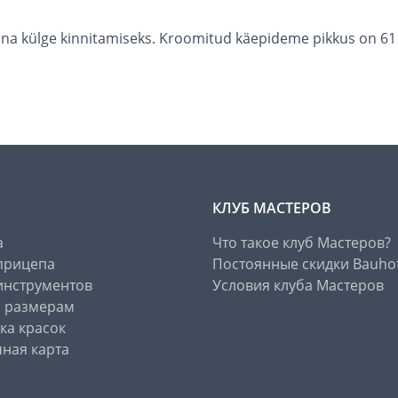
eina külge kinnitamiseks. Kroomitud käepideme pikkus on 61
КЛУБ МАСТЕРОВ
а
Что такое клуб Мастеров?
прицепа
Постоянные скидки Bauho
инструментов
Условия клуба Мастеров
о размерам
ка красок
ная карта