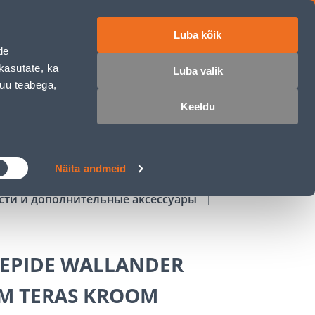
Luba kõik
работе
ET
RU
EN
de
kasutate, ka
Luba valik
muu teabega,
Войти
Избранное
Корзина
Keeldu
РОЧКА
КЛУБ МАСТЕРОВ
БЛОГИ
Näita andmeid
сти и дополнительные аксессуары
EPIDE WALLANDER
M TERAS KROOM