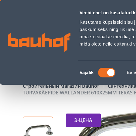
TURVAKÄEPIDE WALLANDER 610X25MM TERAS KROOM - Bau
Veebilehel on kasutatud k
Магазины
Обслуживание бизнес-клиентов
Kasutame küpsiseid sisu j
pakkumiseks ning liikluse 
oma sotsiaalse meedia, re
mida olete neile esitanud
ТОВАРЫ
АКЦИИ
К
Nõusoleku
Vajalik
Eeli
valik
Строительный магазин Bauhof
Сантехника
TURVAKÄEPIDE WALLANDER 610X25MM TERAS
Э-ЦЕНА