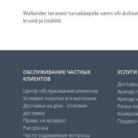
Wallander terasest turvakäepide vanni või dušis
kruvid ja tüüblid.
ОБСЛУЖИВАНИЕ ЧАСТНЫХ
УСЛУГИ
КЛИЕНТОВ
Доставк
Центр обслуживания клиентов
Аренда 
Условия покупки в е-магазине
Аренда 
Доставка на дом - Условия
Резка п
доставки
Колеров
Право на возврат
Подароч
Рассрочка
Часто задаваемые вопросы