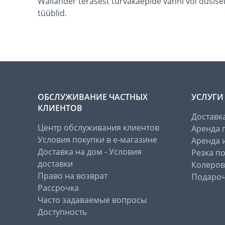
Wallander terasest turvakäepide vanni või dušise
tüüblid.
ОБСЛУЖИВАНИЕ ЧАСТНЫХ
УСЛУГИ
КЛИЕНТОВ
Доставк
Центр обслуживания клиентов
Аренда 
Условия покупки в е-магазине
Аренда 
Доставка на дом - Условия
Резка п
доставки
Колеров
Право на возврат
Подароч
Рассрочка
Часто задаваемые вопросы
Доступность