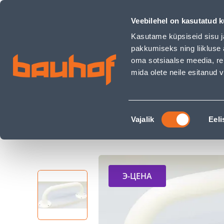
TURVAKÄEPIDE WALLANDER 457X25MM TERAS VALGE - Bauh
Магазины
Обслуживание бизнес-клиентов
Veebilehel on kasutatud k
Kasutame küpsiseid sisu j
pakkumiseks ning liikluse 
oma sotsiaalse meedia, re
mida olete neile esitanud
ТОВАРЫ
АКЦИИ
К
Nõusoleku
Строительный магазин Bauhof
Сантехника
Vajalik
Eeli
valik
TURVAKÄEPIDE WALLANDER 457X25MM TERAS 
Э-ЦЕНА