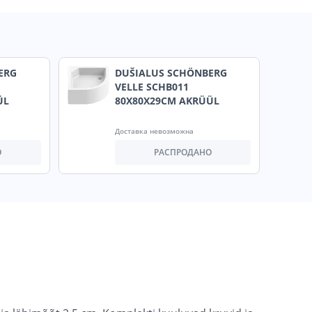
ERG
DUŠIALUS SCHÖNBERG
VELLE SCHB011
ÜL
80X80X29CM AKRÜÜL
Доставка невозможна
О
РАСПРОДАНО