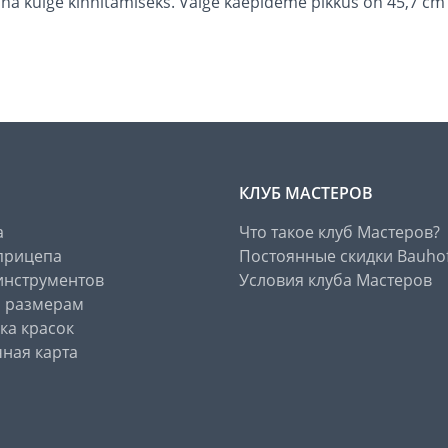
ina külge kinnitamiseks. Valge käepideme pikkus on 45,7 cm 
КЛУБ МАСТЕРОВ
а
Что такое клуб Мастеров?
прицепа
Постоянные скидки Bauho
инструментов
Условия клуба Мастеров
о размерам
ка красок
ная карта