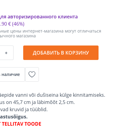
для авторизированного клиента
7
.
90 €
(46%)
ные цены интернет-магазина могут отличаться
бычного магазина
+
ДОБАВИТЬ В КОРЗИНУ
 наличие
äepide vanni või dušiseina külge kinnitamiseks.
us on 45,7 cm ja läbimõõt 2,5 cm.
vad kruvid ja tüüblid.
gastusõigus.
T TELLITAV TOODE