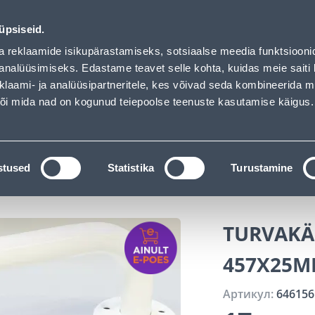
of has loaded
Обслуживание частных клиентов
Услуги
Предложения о 
üpsiseid.
a reklaamide isikupärastamiseks, sotsiaalse meedia funktsiooni
ПОИСК
analüüsimiseks. Edastame teavet selle kohta, kuidas meie saiti 
klaami- ja analüüsipartneritele, kes võivad seda kombineerida 
 või mida nad on kogunud teiepoolse teenuste kasutamise käigus.
АТАЛОГИ
АРЕНДА ИНСТРУМЕНТОВ
РАСС
 и ванная комната
Аксессуары для ванной
Запча
stused
Statistika
Turustamine
VALGE
TURVAKÄ
457X25M
Артикул:
646156