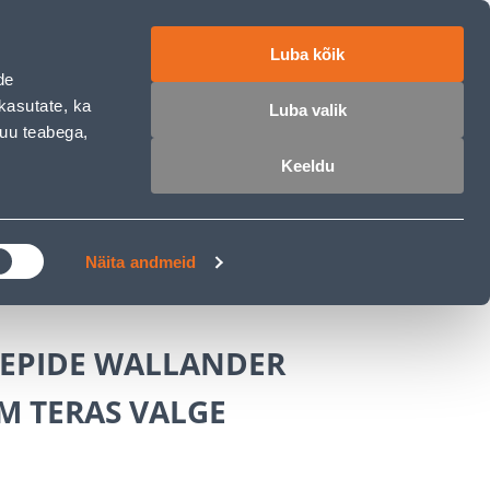
работе
ET
RU
EN
Luba kõik
de
Войти
Избранное
Корзина
kasutate, ka
Luba valik
muu teabega,
Keeldu
РОЧКА
КЛУБ МАСТЕРОВ
БЛОГИ
сти и дополнительные аксессуары
Näita andmeid
EPIDE WALLANDER
M TERAS VALGE