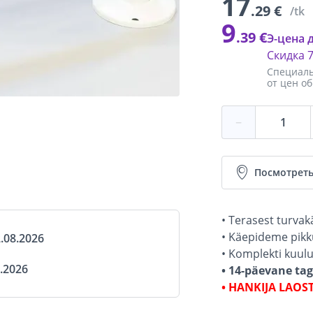
17
.29 €
/tk
9
.39 €
Э-цена 
Скидка
Специаль
от цен о
−
Посмотреть
• Terasest turvak
• Käepideme pikk
.08.2026
• Komplekti kuulu
.2026
• 14-päevane ta
• HANKIJA LAOS